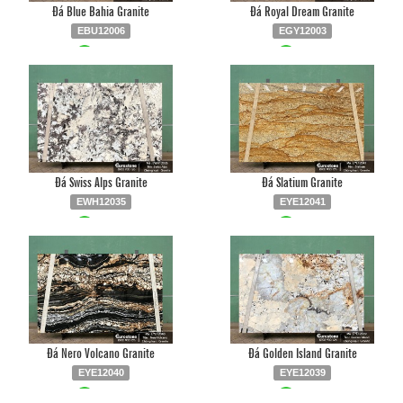
Đá Blue Bahia Granite
Đá Royal Dream Granite
EBU12006
EGY12003
Liên hệ
0903.930.126
Liên hệ
0903.930.126
Đá Swiss Alps Granite
Đá Slatium Granite
EWH12035
EYE12041
Liên hệ
0903.930.126
Liên hệ
0903.930.126
Đá Nero Volcano Granite
Đá Golden Island Granite
EYE12040
EYE12039
Liên hệ
0903.930.126
Liên hệ
0903.930.126