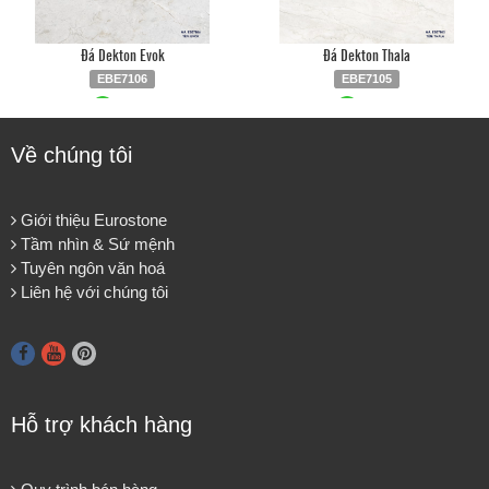
Đá Dekton Evok
Đá Dekton Thala
EBE7106
EBE7105
Liên hệ
0903.930.126
Liên hệ
0903.930.126
Về chúng tôi
Giới thiệu Eurostone
Tầm nhìn & Sứ mệnh
Tuyên ngôn văn hoá
Liên hệ với chúng tôi
Hỗ trợ khách hàng