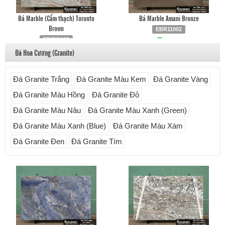
Đá Marble (Cẩm thạch) Toronto
Đá Marble Amani Bronze
Brown
EBR11002
EBR11009
Liên hệ
0903.930.126
Đá Hoa Cương (Granite)
Liên hệ
0903.930.126
Đá Granite Trắng
Đá Granite Màu Kem
Đá Granite Vàng
Đá Granite Màu Hồng
Đá Granite Đỏ
Đá Granite Màu Nâu
Đá Granite Màu Xanh (Green)
Đá Granite Màu Xanh (Blue)
Đá Granite Màu Xám
Đá Granite Đen
Đá Granite Tím