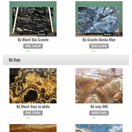
Đá Black Star Granite
Đá Granite Alaska Blue
EBL12028
EBU12005
Liên hệ
0903.930.126
Liên hệ
0903.930.126
Đá Onyx
Đá Black Onyx tự nhiên
Đá onyx 006
EBL17001
EBR17001
Liên hệ
0903.930.126
Liên hệ
0903.930.126