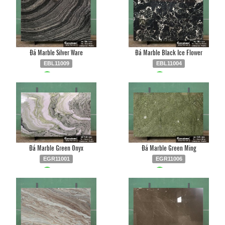
Đá Marble Silver Ware
Đá Marble Black Ice Flower
EBL11009
EBL11004
Liên hệ
0903.930.126
Liên hệ
0903.930.126
Đá Marble Green Onyx
Đá Marble Green Ming
EGR11001
EGR11006
Liên hệ
0903.930.126
Liên hệ
0903.930.126