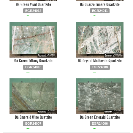
Đá Green Vivid Quartzite
Đá Quarzo Lunare Quartzite
EGR24012
EGR24011
Liên hệ
0903.930.126
Liên hệ
0903.930.126
Đá Green Tiffany Quartzite
Đá Crystal Moldavite Quartzite
EGR24010
EGR24008
Liên hệ
0903.930.126
Liên hệ
0903.930.126
Đá Emerald Wine Quatzite
Đá Green Emerald Quartzite
EGR24007
EGR24006
Liên hệ
0903.930.126
Liên hệ
0903.930.126