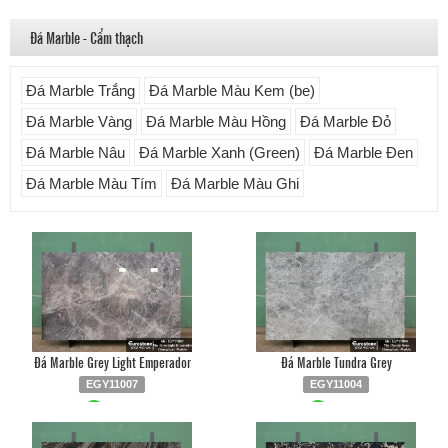
Đá Marble - Cẩm thạch
Đá Marble Trắng
Đá Marble Màu Kem (be)
Đá Marble Vàng
Đá Marble Màu Hồng
Đá Marble Đỏ
Đá Marble Nâu
Đá Marble Xanh (Green)
Đá Marble Đen
Đá Marble Màu Tím
Đá Marble Màu Ghi
Đá Marble Grey Light Emperador
Đá Marble Tundra Grey
EGY11007
EGY11004
Liên hệ
0903.930.126
Liên hệ
0903.930.126