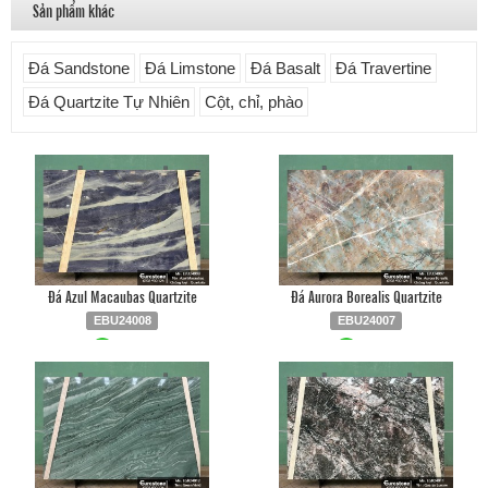
Sản phẩm khác
Đá Sandstone
Đá Limstone
Đá Basalt
Đá Travertine
Đá Quartzite Tự Nhiên
Cột, chỉ, phào
Đá Azul Macaubas Quartzite
Đá Aurora Borealis Quartzite
EBU24008
EBU24007
Liên hệ
0903.930.126
Liên hệ
0903.930.126