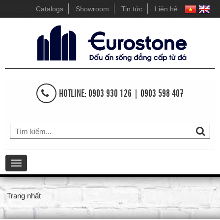
Catalogs
Showroom
Tin tức
Liên hệ
HOTLINE: 0903 930 126 | 0903 598 407
Toggle
navigation
Trang nhất