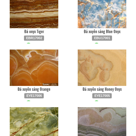
Đá onyx Tiger
Đá xuyên sáng Blue Onyx
EBR17002
EBU17001
Liên hệ
0903.930.126
Liên hệ
0903.930.126
Đá xuyên sáng Orange
Đá xuyên sáng Honey Onyx
EYE17006
EYE17005
Liên hệ
0903.930.126
Liên hệ
0903.930.126