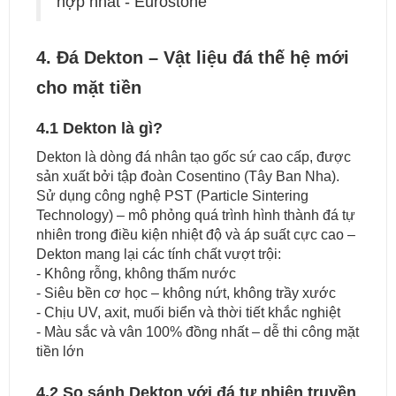
hợp nhất - Eurostone
4. Đá Dekton – Vật liệu đá thế hệ mới
cho mặt tiền
4.1 Dekton là gì?
Dekton là dòng đá nhân tạo gốc sứ cao cấp, được
sản xuất bởi tập đoàn Cosentino (Tây Ban Nha).
Sử dụng công nghệ PST (Particle Sintering
Technology) – mô phỏng quá trình hình thành đá tự
nhiên trong điều kiện nhiệt độ và áp suất cực cao –
Dekton mang lại các tính chất vượt trội:
- Không rỗng, không thấm nước
- Siêu bền cơ học – không nứt, không trầy xước
- Chịu UV, axit, muối biển và thời tiết khắc nghiệt
- Màu sắc và vân 100% đồng nhất – dễ thi công mặt
tiền lớn
4.2 So sánh Dekton với đá tự nhiên truyền