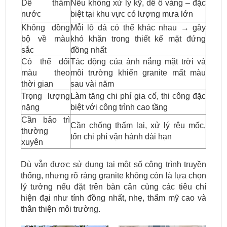
Dễ thấm
Nếu không xử lý kỹ, dễ ố vàng – đặc
nước
biệt tại khu vực có lượng mưa lớn
Không đồng
Mỗi lô đá có thể khác nhau → gây
bộ về màu
khó khăn trong thiết kế mặt đứng
sắc
đồng nhất
Có thể đổi
Tác động của ánh nắng mặt trời và
màu theo
môi trường khiến granite mất màu
thời gian
sau vài năm
Trọng lượng
Làm tăng chi phí gia cố, thi công đặc
nặng
biệt với công trình cao tầng
Cần bảo trì
Cần chống thấm lại, xử lý rêu mốc,
thường
tốn chi phí vận hành dài hạn
xuyên
Dù vẫn được sử dụng tại một số công trình truyền
thống, nhưng rõ ràng granite không còn là lựa chọn
lý tưởng nếu đặt trên bàn cân cùng các tiêu chí
hiện đại như tính đồng nhất, nhẹ, thẩm mỹ cao và
thân thiện môi trường.