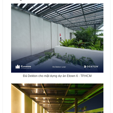
Đá Dekton cho mặt dựng dự án Etown 6 - TP.HCM