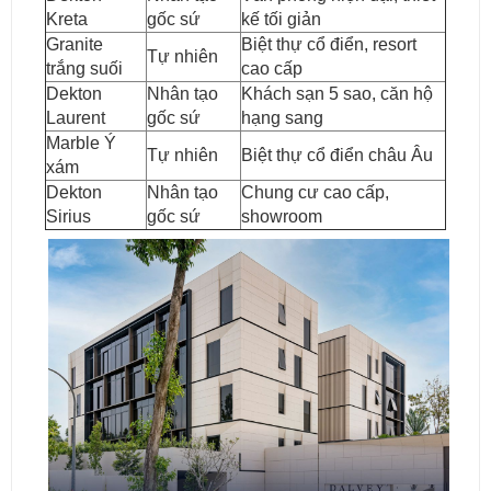
Kreta
gốc sứ
kế tối giản
Granite
Biệt thự cổ điển, resort
Tự nhiên
trắng suối
cao cấp
Dekton
Nhân tạo
Khách sạn 5 sao, căn hộ
Laurent
gốc sứ
hạng sang
Marble Ý
Tự nhiên
Biệt thự cổ điển châu Âu
xám
Dekton
Nhân tạo
Chung cư cao cấp,
Sirius
gốc sứ
showroom