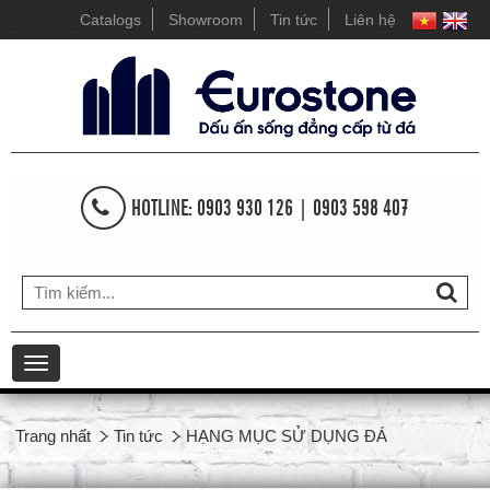
Catalogs
Showroom
Tin tức
Liên hệ
HOTLINE: 0903 930 126 | 0903 598 407
Toggle
navigation
Trang nhất
Tin tức
HẠNG MỤC SỬ DỤNG ĐÁ