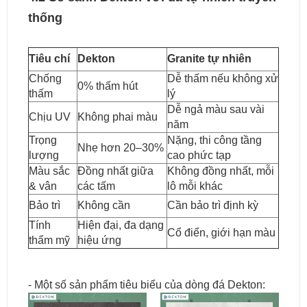
thống
Tiêu chí
Dekton
Granite tự nhiên
Chống
Dễ thấm nếu không xử
0% thấm hút
thấm
lý
Dễ ngả màu sau vài
Chịu UV
Không phai màu
năm
Trọng
Nặng, thi công tầng
Nhẹ hơn 20–30%
lượng
cao phức tạp
Màu sắc
Đồng nhất giữa
Không đồng nhất, mỗi
& vân
các tấm
lô mỗi khác
Bảo trì
Không cần
Cần bảo trì định kỳ
Tính
Hiện đại, đa dạng
Cổ điển, giới hạn màu
thẩm mỹ
hiệu ứng
- Một số sản phẩm tiêu biểu của dòng đá Dekton: