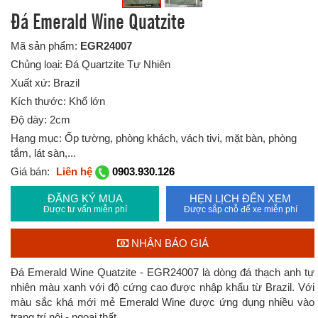
Đá Emerald Wine Quatzite
Mã sản phẩm:
EGR24007
Chủng loại: Đá Quartzite Tự Nhiên
Xuất xứ: Brazil
Kích thước: Khổ lớn
Độ dày: 2cm
Hạng mục: Ốp tường, phòng khách, vách tivi, mặt bàn, phòng
tắm, lát sàn,...
Giá bán:
Liên hệ
0903.930.126
ĐĂNG KÝ MUA
HẸN LỊCH ĐẾN XEM
Được tư vấn miễn phí
Được sắp chỗ để xe miễn phí
NHẬN BÁO GIÁ
Đá Emerald Wine Quatzite - EGR24007 là dòng đá thạch anh tự
nhiên màu xanh với độ cứng cao được nhập khẩu từ Brazil. Với
màu sắc khá mới mẻ Emerald Wine được ứng dụng nhiều vào
trang trí nội - ngoại thất.