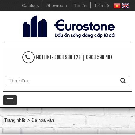
Catalogs
Showroom
Tin tức
Liên hệ
HOTLINE: 0903 930 126 | 0903 598 407
Toggle
navigation
Trang nhất
Đá hoa văn