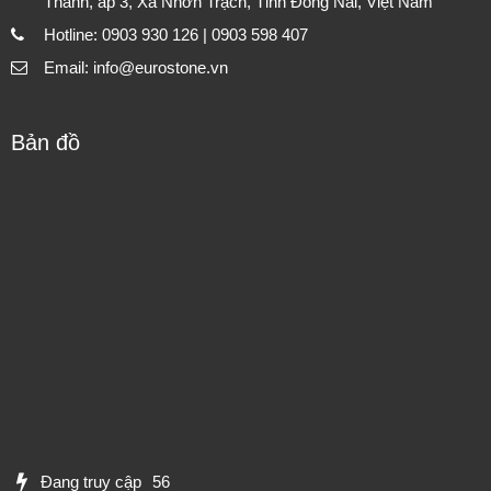
Thanh, ấp 3, Xã Nhơn Trạch, Tỉnh Đồng Nai, Việt Nam
Hotline: 0903 930 126 | 0903 598 407
Email: info@eurostone.vn
Bản đồ
Đang truy cập
56