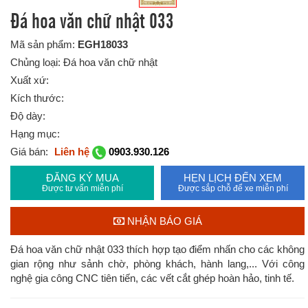
Đá hoa văn chữ nhật 033
Mã sản phẩm:
EGH18033
Chủng loại: Đá hoa văn chữ nhật
Xuất xứ:
Kích thước:
Độ dày:
Hạng mục:
Giá bán:
Liên hệ
0903.930.126
ĐĂNG KÝ MUA
HẸN LỊCH ĐẾN XEM
Được tư vấn miễn phí
Được sắp chỗ để xe miễn phí
NHẬN BÁO GIÁ
Đá hoa văn chữ nhật 033 thích hợp tạo điểm nhấn cho các không
gian rộng như sảnh chờ, phòng khách, hành lang,... Với công
nghệ gia công CNC tiên tiến, các vết cắt ghép hoàn hảo, tinh tế.