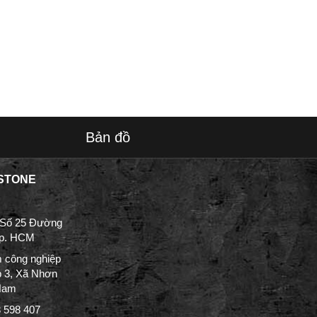
Bản đồ
STONE
 Số 25 Đường
Tp. HCM
 công nghiệp
p 3, Xã Nhơn
 Nam
3 598 407