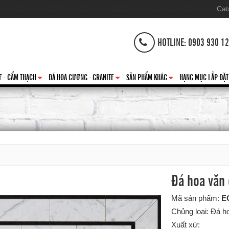
Cat
HOTLINE: 0903 930 1
E - CẨM THẠCH
ĐÁ HOA CƯƠNG - GRANITE
SẢN PHẨM KHÁC
HẠNG MỤC LẮP ĐẶT
+
+
+
Đá hoa văn
Mã sản phẩm:
E
Chủng loại: Đá h
Xuất xứ: