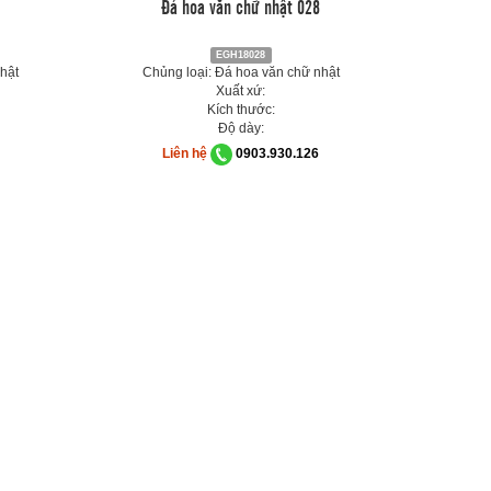
Đá hoa văn chữ nhật 028
EGH18028
hật
Chủng loại: Đá hoa văn chữ nhật
Xuất xứ:
Kích thước:
Độ dày:
Liên hệ
0903.930.126