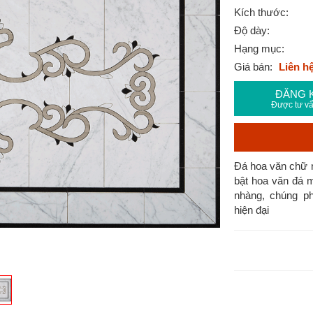
Kích thước:
Độ dày:
Hạng mục:
Giá bán:
Liên h
ĐĂNG 
Được tư vấ
Đá hoa văn chữ n
bật hoa văn đá 
nhàng, chúng p
hiện đại