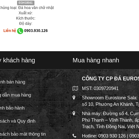
EGH18041
hủng loại: Đá hoa văn chữ nhật
Xuất xứ:
Kích thước:
Độ dày:
Liên hệ
0903.930.126
ợ khách hàng
Mua hàng nhanh
CÔNG TY CP ĐÁ EURO
ình bán hàng
MST: 0309720941
 dẫn mua hàng
Showroom Eurostone Sala:
số 10, Phường An Khánh, 
nh bảo hành
Nhà máy: Đường số 4, Cụm
Phú Thạnh – Vĩnh Thanh, ấ
sách và Quy định
Trạch, Tỉnh Đồng Nai, Việt
sách bảo mật thông tin
Hotline: 0903 930 126 | 090