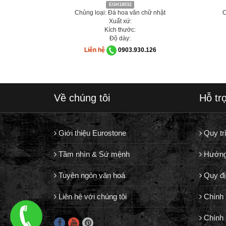
EGH18032
Chủng loại: Đá hoa văn chữ nhật
C
Xuất xứ:
Kích thước:
Độ dày:
Liên hệ
0903.930.126
Về chúng tôi
Hỗ tr
Giới thiệu Eurostone
Quy tr
Tầm nhìn & Sứ mệnh
Hướng
Tuyên ngôn văn hoá
Quy đị
Liên hệ với chúng tôi
Chính 
Chính 