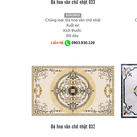
Đá hoa văn chữ nhật 033
EGH18033
Chủng loại: Đá hoa văn chữ nhật
C
Xuất xứ:
Kích thước:
Độ dày:
Liên hệ
0903.930.126
Đá hoa văn chữ nhật 032