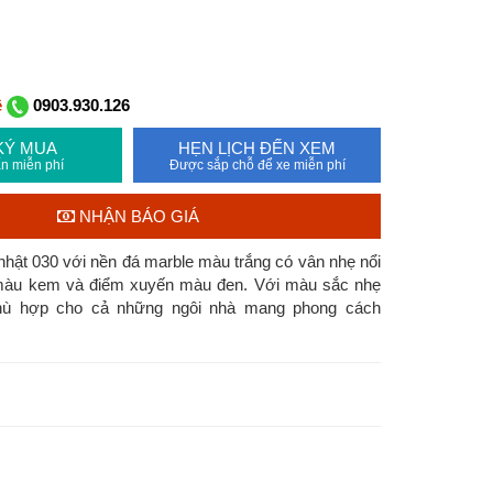
ệ
0903.930.126
KÝ MUA
HẸN LỊCH ĐẾN XEM
n miễn phí
Được sắp chỗ để xe miễn phí
NHẬN BÁO GIÁ
hật 030 với nền đá marble màu trắng có vân nhẹ nổi
màu kem và điểm xuyến màu đen. Với màu sắc nhẹ
hù hợp cho cả những ngôi nhà mang phong cách