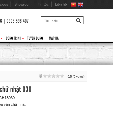
alogs
Showroom
Tin tức
Liên hệ
26 | 0903 598 407
CÔNG TRÌNH
TUYỂN DỤNG
MAP ĐÁ
+
+
0/5 (0 votes)
 chữ nhật 030
GH18030
oa văn chữ nhật