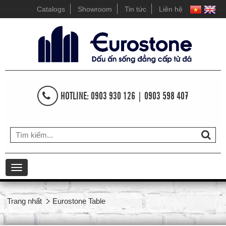
Catalogs
Showroom
Tin tức
Liên hệ
HOTLINE: 0903 930 126 | 0903 598 407
Toggle
navigation
Trang nhất
Eurostone Table