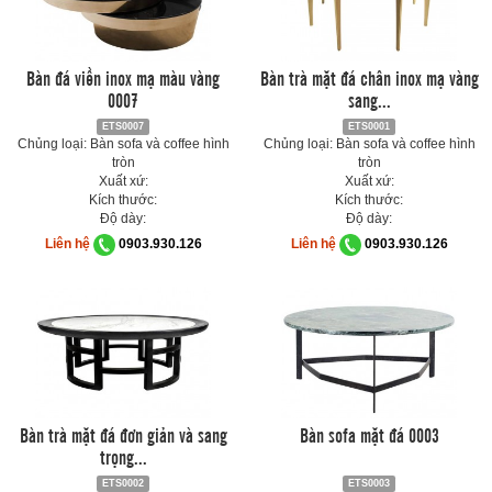
Bàn đá viền inox mạ màu vàng
Bàn trà mặt đá chân inox mạ vàng
0007
sang...
ETS0007
ETS0001
Chủng loại: Bàn sofa và coffee hình
Chủng loại: Bàn sofa và coffee hình
tròn
tròn
Xuất xứ:
Xuất xứ:
Kích thước:
Kích thước:
Độ dày:
Độ dày:
Liên hệ
0903.930.126
Liên hệ
0903.930.126
Bàn trà mặt đá đơn giản và sang
Bàn sofa mặt đá 0003
trọng...
ETS0002
ETS0003