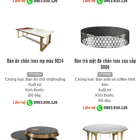
Liên hệ
0903.930.126
Liên hệ
0903.930.126
Bàn ăn chân inox mạ màu 0024
Bàn trà mặt đá chân inox cao cấp
0006
ETD0024
ETS0006
Chủng loại: Bàn ăn chữ nhật/vuông
Chủng loại: Bàn sofa và coffee hình
Xuất xứ:
tròn
Kích thước:
Xuất xứ:
Độ dày:
Kích thước:
Độ dày:
Liên hệ
0903.930.126
Liên hệ
0903.930.126