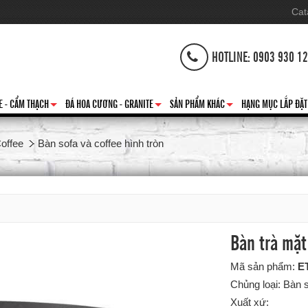
Cat
HOTLINE: 0903 930 1
E - CẨM THẠCH
ĐÁ HOA CƯƠNG - GRANITE
SẢN PHẨM KHÁC
HẠNG MỤC LẮP ĐẶT
+
+
+
offee
Bàn sofa và coffee hình tròn
Bàn trà mặt
Mã sản phẩm:
E
Chủng loại: Bàn s
Xuất xứ: