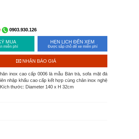
ệ
0903.930.126
KÝ MUA
HẸN LỊCH ĐẾN XEM
n miễn phí
Được sắp chỗ để xe miễn phí
NHẬN BÁO GIÁ
hân inox cao cấp 0006 là mẫu Bàn trà, sofa mặt đá
iên nhập khẩu cao cấp kết hợp cùng chân inox nghệ
, Kích thước: Diameter 140 x H 32cm