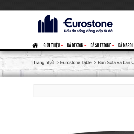
GIỚI THIỆU
ĐÁ DEKTON
ĐÁ SILESTONE
ĐÁ MARBL
+
+
+
Trang nhất
Eurostone Table
Bàn Sofa và bàn C