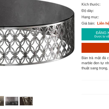
Kích thước:
Độ dày:
Hạng mục:
Giá bán:
Liên h
ĐĂNG 
Được tư vấ
Bàn trà mặt đá c
marble đen tự nh
thuật sang trọng