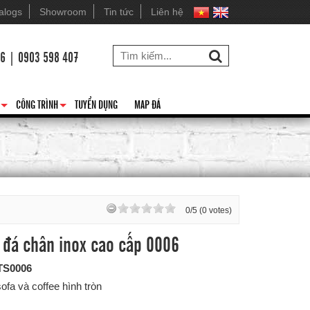
alogs
Showroom
Tin tức
Liên hệ
26 | 0903 598 407
CÔNG TRÌNH
TUYỂN DỤNG
MAP ĐÁ
+
+
0/5 (0 votes)
 đá chân inox cao cấp 0006
TS0006
ofa và coffee hình tròn