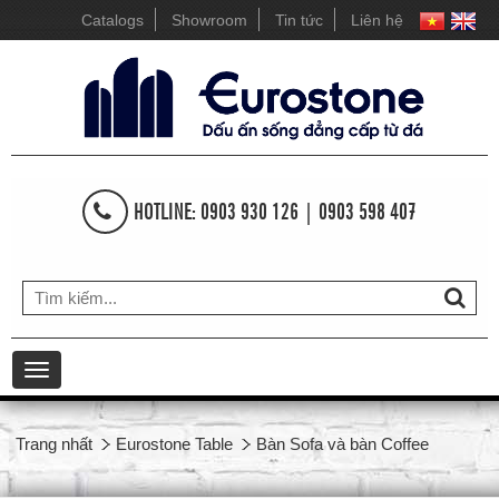
Catalogs
Showroom
Tin tức
Liên hệ
HOTLINE: 0903 930 126 | 0903 598 407
Toggle
navigation
Trang nhất
Eurostone Table
Bàn Sofa và bàn Coffee