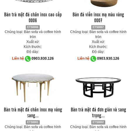
Bàn trà mặt đá chân inox cao cấp
Bàn đá viền inox mạ màu vàng
0006
0007
ETS0006
ETS0007
Chủng loại: Bàn sofa và coffee hình
Chủng loại: Bàn sofa và coffee hình
tròn
tròn
Xuất xứ:
Xuất xứ:
Kích thước:
Kích thước:
Độ dày:
Độ dày:
Liên hệ
0903.930.126
Liên hệ
0903.930.126
Bàn trà mặt đá chân inox mạ vàng
Bàn trà mặt đá đơn giản và sang
sang...
trọng...
ETS0001
ETS0002
Chủng loại: Bàn sofa và coffee hình
Chủng loại: Bàn sofa và coffee hình