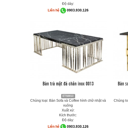
Độ dày:
Liên hệ
0903.930.126
Bàn trà mặt đá chân inox 0013
Bàn s
ETS0013
Chủng loại: Bàn Sofa và Coffee hình chữ nhật và
Chủng lo
vuông
Xuất xứ:
Kích thước:
Độ dày:
Liên hệ
0903.930.126