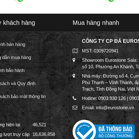
ợ khách hàng
Mua hàng nhanh
CÔNG TY CP ĐÁ EURO
ình bán hàng
MST: 0309720941
 dẫn mua hàng
Showroom Eurostone Sala:
số 10, Phường An Khánh, 
nh bảo hành
Nhà máy: Đường số 4, Cụm
Phú Thạnh – Vĩnh Thanh, ấ
sách và Quy định
Trạch, Tỉnh Đồng Nai, Việt
sách bảo mật thông tin
Hotline: 0903 930 126 | 090
Email: info@eurostone.vn
g hiện tại
46,521
g lượt truy cập
16,636,858