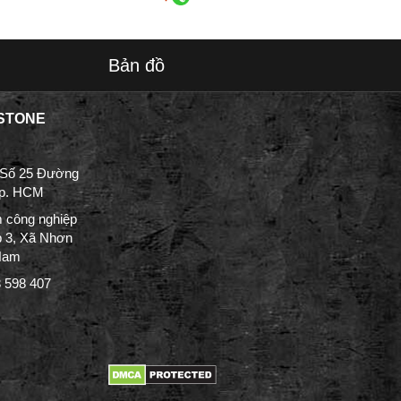
Bản đồ
STONE
 Số 25 Đường
Tp. HCM
 công nghiệp
p 3, Xã Nhơn
 Nam
3 598 407