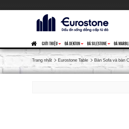
GIỚI THIỆU
ĐÁ DEKTON
ĐÁ SILESTONE
ĐÁ MARBL
+
+
+
Trang nhất
Eurostone Table
Bàn Sofa và bàn C