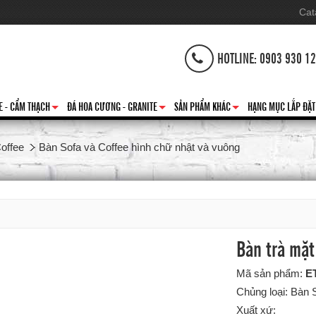
Cat
HOTLINE: 0903 930 1
E - CẨM THẠCH
ĐÁ HOA CƯƠNG - GRANITE
SẢN PHẨM KHÁC
HẠNG MỤC LẮP ĐẶT
+
+
+
offee
Bàn Sofa và Coffee hình chữ nhật và vuông
Bàn trà mặt
Mã sản phẩm:
E
Chủng loại: Bàn 
Xuất xứ: