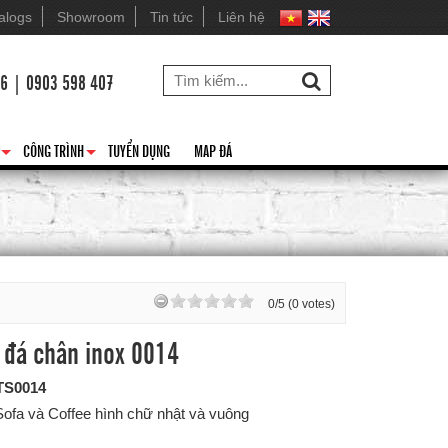
alogs
Showroom
Tin tức
Liên hệ
26 | 0903 598 407
CÔNG TRÌNH
TUYỂN DỤNG
MAP ĐÁ
+
+
0/5 (0 votes)
 đá chân inox 0014
TS0014
Sofa và Coffee hình chữ nhật và vuông