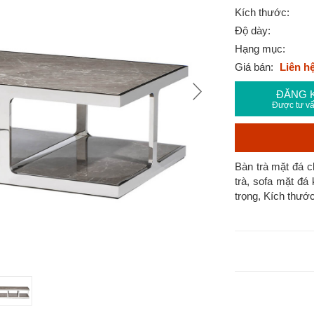
Kích thước:
Độ dày:
Hạng mục:
Giá bán:
Liên h
ĐĂNG 
Được tư vấ
Bàn trà mặt đá c
trà, sofa mặt đá
trọng, Kích thướ