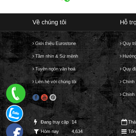
Về chúng tôi
Hỗ tr
Giới thiệu Eurostone
Quy tr
Tầm nhìn & Sứ mệnh
Hướng
Tuyên ngôn văn hoá
Quy đị
Liên hệ với chúng tôi
Chính 
Chính 
Đang truy cập
14
Thán
Hôm nay
4,634
Tổn