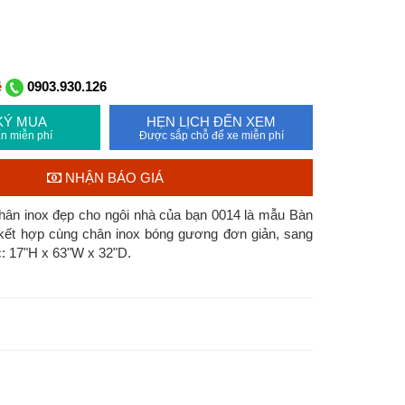
ệ
0903.930.126
KÝ MUA
HẸN LỊCH ĐẾN XEM
n miễn phí
Được sắp chỗ để xe miễn phí
NHẬN BÁO GIÁ
hân inox đẹp cho ngôi nhà của bạn 0014 là mẫu Bàn
 kết hợp cùng chân inox bóng gương đơn giản, sang
c: 17"H x 63"W x 32"D.