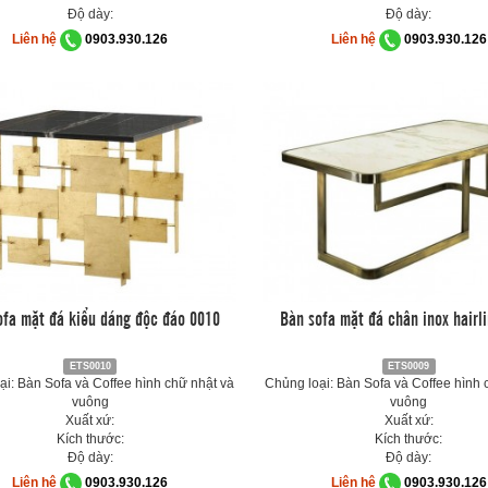
Độ dày:
Độ dày:
Liên hệ
0903.930.126
Liên hệ
0903.930.126
ofa mặt đá kiểu dáng độc đáo 0010
Bàn sofa mặt đá chân inox hairl
ETS0010
ETS0009
ại: Bàn Sofa và Coffee hình chữ nhật và
Chủng loại: Bàn Sofa và Coffee hình 
vuông
vuông
Xuất xứ:
Xuất xứ:
Kích thước:
Kích thước:
Độ dày:
Độ dày:
Liên hệ
0903.930.126
Liên hệ
0903.930.126