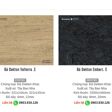
Đá Dekton Valterra .E
Đá Dekton Embers. E
EYE7101
EMU7301
Chủng loại: Đá Dekton Khác
Chủng loại: Đá Dekton Khác
Xuất xứ: Tây Ban Nha
Xuất xứ: Tây Ban Nha
h thước: 321x144cm, 322x145cm
Kích thước: 3200x1440mm
Độ dày: 4mm, 12mm
Độ dày: 8mm, 20mm
Liên hệ
0903.930.126
Liên hệ
0903.930.126