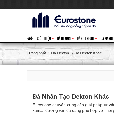
GIỚI THIỆU
ĐÁ DEKTON
ĐÁ SILESTONE
ĐÁ MARBL
+
+
+
Trang nhất
Đá Dekton
Đá Dekton Khác
Đá Nhân Tạo Dekton Khác
Eurostone chuyên cung cấp giải pháp tư vấn
xám,... đường vân đa dạng phù hợp với mọi p