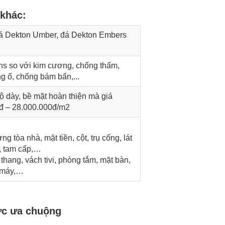
 khác
:
á Dekton Umber, đá Dekton Embers
hs so với kim cương, chống thấm,
g ố, chống bám bẩn,...
độ dày, bề mặt hoàn thiện mà giá
đ – 28.000.000đ/m2
ng tòa nhà, mặt tiền, cột, trụ cổng, lát
, tam cấp,…
u thang, vách tivi, phòng tắm, mặt bàn,
g máy,…
ợc ưa chuộng