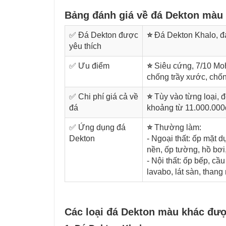
Bảng đánh giá về đá
Dekton màu
✅ Đá Dekton được
⭐
Đá Dekton Khalo, đ
yêu thích
✅ Ưu điểm
⭐
Siêu cứng, 7/10 Mo
chống trầy xước, chốn
✅ Chi phí giá cả về
⭐
Tùy vào từng loại, 
đá
khoảng từ 11.000.000
✅ Ứng dụng đá
⭐
Thường làm:
Dekton
- Ngoại thất: ốp mặt dự
nền, ốp tường, hồ bơi
- Nội thất: ốp bếp, cầ
lavabo, lát sàn, than
Các loại đá Dekton màu khác đư