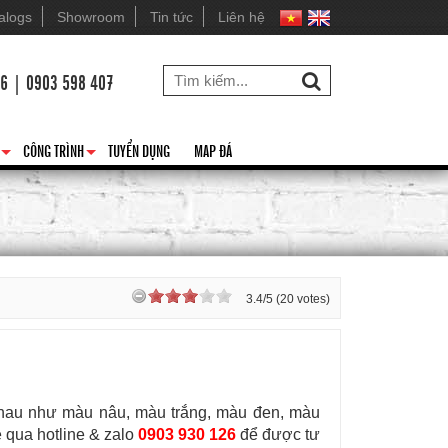
alogs
Showroom
Tin tức
Liên hệ
26 | 0903 598 407
CÔNG TRÌNH
TUYỂN DỤNG
MAP ĐÁ
+
+
3.4/5 (20 votes)
c nhau như màu nâu, màu trắng, màu đen, màu
 qua hotline & zalo
0903 930 126
để được tư