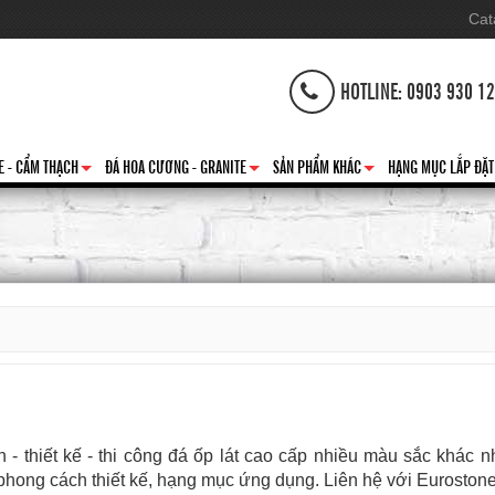
Cat
HOTLINE: 0903 930 1
E - CẨM THẠCH
ĐÁ HOA CƯƠNG - GRANITE
SẢN PHẨM KHÁC
HẠNG MỤC LẮP ĐẶT
+
+
+
 - thiết kế - thi công đá ốp lát cao cấp nhiều màu sắc khá
hong cách thiết kế, hạng mục ứng dụng. Liên hệ với Eurostone