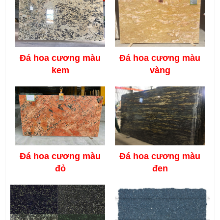
Đá
hoa cương màu
Đá
hoa cương màu
kem
vàng
Đá
hoa cương màu
Đá
hoa cương màu
đỏ
đen