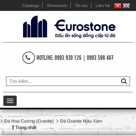
Catalogs
Showroom
Tin tức
Liên hệ
HOTLINE: 0903 930 126 | 0903 598 407
Toggle
navigation
Đá Hoa Cương (Granite)
Đá Granite Màu Xám
Trang nhất