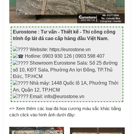
Eurostone : Tư vấn - Thiết kế - Thi công công
trình ốp lát đá cao cấp hàng đầu Việt Nam
.
Website: https://eurostone.vn
Hotline: 0903 930 126 | 0903 598 407
Showroom Eurostone Sala: Số 25 đường
số 10, KĐT Sala, Phường An lợi Đông, TP.Thủ
Đức, TP.HCM
Nhà máy: 1448 Quốc lộ 1A, Phường Thới
An, Quận 12, TP.HCM
Email: info@eurostone.vn
=> Xem thêm các loại đá hoa cương màu sắc khác bằng
cách click vào hình ảnh dưới đây: