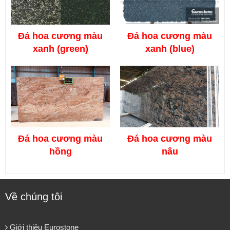
Đá
hoa cương màu
Đá
hoa cương màu
xanh (green)
xanh (blue)
Đá
hoa cương màu
Đá
hoa cương màu
hồng
nâu
Về chúng tôi
Giới thiệu Eurostone