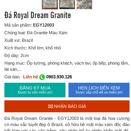
Đá Royal Dream Granite
Mã sản phẩm:
EGY12003
Chủng loại: Đá Granite Màu Xám
Xuất xứ: Brazil
Kích thước: Khổ lớn, khổ nhỏ
Độ dày: 2cm
Hạng mục: Ốp tường, phòng khách, vách tivi, ốp bếp, phòng tắm,
lát sàn,...
Giá bán:
Liên hệ
0903.930.126
ĐĂNG KÝ MUA
HẸN LỊCH ĐẾN XEM
Được tư vấn miễn phí
Được sắp chỗ để xe miễn phí
NHẬN BÁO GIÁ
Đá Royal Dream Granite - EGY12003 là một loại đá hoa cương
có màu sắc tuyệt đẹp ở Brazil, sở hữu bề mặt màu xám độc đáo
kết hợp với các vân trắng, nâu phân bố tự nhiên khắp mặt đá.