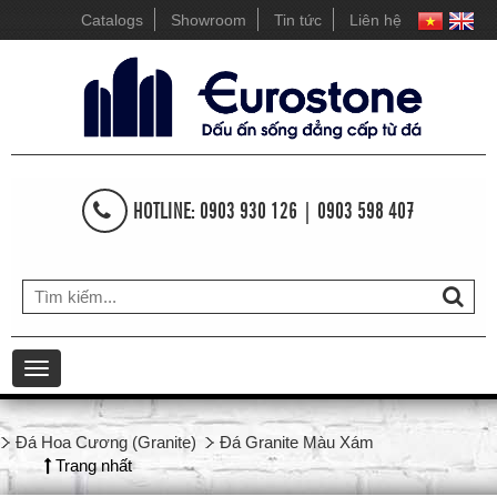
Catalogs
Showroom
Tin tức
Liên hệ
HOTLINE: 0903 930 126 | 0903 598 407
Toggle
navigation
Đá Hoa Cương (Granite)
Đá Granite Màu Xám
Trang nhất