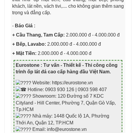
khách, lát nền, vách tivi,.... cho không gian thêm sang
trọng và đẳng cấp.
-
Báo Giá :
+ Cầu Thang, Tam Cấp:
2.000.000 đ - 4.000.000 đ
+ Bếp, Lavabo:
2.000.000 đ - 4.000.000 đ
+ Mặt Tiền:
2.000.000 đ - 4.000.000 đ
Eurostone : Tư vấn - Thiết kế - Thi công công
trình ốp lát đá cao cấp hàng đầu Việt Nam
.
Website: https://eurostone.vn
Hotline: 0903 930 126 | 0903 598 407
Showroom: 120 Đường số 7 KDC
Cityland - Hill Center, Phường 7, Quận Gò Vấp,
Tp.HCM
Nhà máy: 1448 Quốc lộ 1A, Phường
Thới An, Quận 12, TP.HCM
Email: info@eurostone.vn