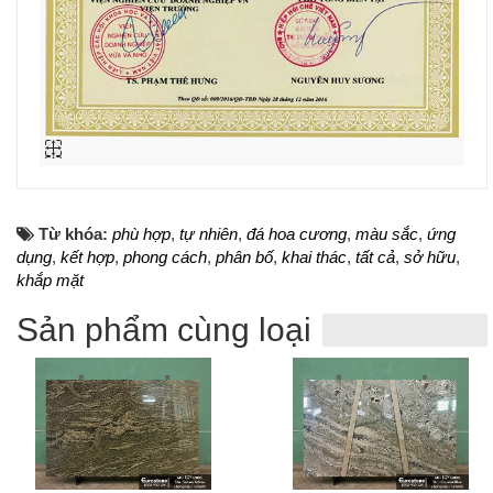
Từ khóa:
phù hợp
,
tự nhiên
,
đá hoa cương
,
màu sắc
,
ứng
dụng
,
kết hợp
,
phong cách
,
phân bố
,
khai thác
,
tất cả
,
sở hữu
,
khắp mặt
Sản phẩm cùng loại