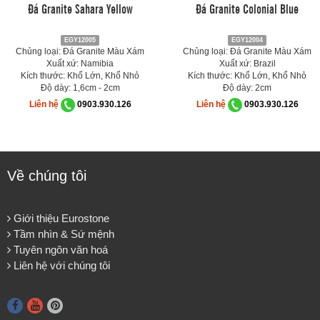
Đá Granite Sahara Yellow
Đá Granite Colonial Blue
EGY12005
EGY12004
Chủng loại: Đá Granite Màu Xám
Chủng loại: Đá Granite Màu Xám
Xuất xứ: Namibia
Xuất xứ: Brazil
Kích thước: Khổ Lớn, Khổ Nhỏ
Kích thước: Khổ Lớn, Khổ Nhỏ
Độ dày: 1,6cm - 2cm
Độ dày: 2cm
Liên hệ
0903.930.126
Liên hệ
0903.930.126
Về chúng tôi
Giới thiệu Eurostone
Tầm nhìn & Sứ mệnh
Tuyên ngôn văn hoá
Liên hệ với chúng tôi