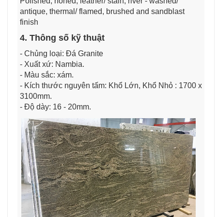
Polished, honed, leather/ stain, river - washed/
antique, thermal/ flamed, brushed and sandblast
finish
4. Thông số kỹ thuật
- Chủng loại: Đá Granite
- Xuất xứ: Nambia.
- Màu sắc: xám.
- Kích thước nguyên tấm: Khổ Lớn, Khổ Nhỏ : 1700 x
3100mm.
- Độ dày: 16 - 20mm.