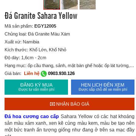
Đá Granite Sahara Yellow
Mã sản phẩm:
EGY12005
Chủng loại: Đá Granite Màu Xám
Xuất xứ: Namibia
Kích thước: Khổ Lớn, Khổ Nhỏ
Độ dày: 1,6cm - 2cm
Hạng mục: ốp cầu thang, sảnh, mặt bàn ghế hoặc ốp lát tường,…
Giá bán:
Liên hệ
0903.930.126
ĐĂNG KÝ MUA
HẸN LỊCH ĐẾN XEM
Được tư vấn miễn phí
Được sắp chỗ để xe miễn phí
NHẬN BÁO GIÁ
Đá hoa cương cao cấp
Sahara Yellow có các hạt khoáng
sản màu xám xanh, xen kẽ cùng màu kem, màu be tạo nên
một bức tranh ấn tượng giống như đang ở trên sa mạc đầy