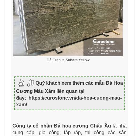
Đá Granite Sahara Yellow
Quý khách xem thêm các mẫu Đá Hoa
Cương Màu Xám liên quan tại
đây: https://eurostone.vn/da-hoa-cuong-mau-
xam/
Công ty cổ phần Đá hoa cương Châu Âu
là nhà
cung cấp, gia công, lắp ráp, thi công các sản