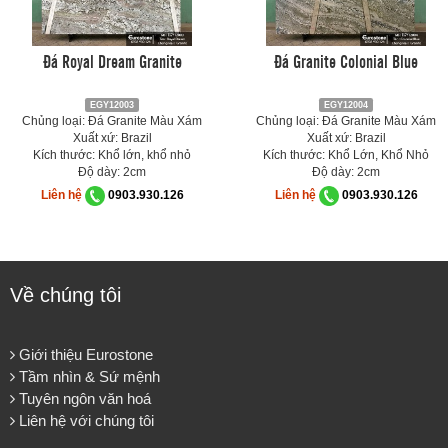
Đá Royal Dream Granite
Đá Granite Colonial Blue
EGY12003
EGY12004
Chủng loại: Đá Granite Màu Xám
Chủng loại: Đá Granite Màu Xám
Xuất xứ: Brazil
Xuất xứ: Brazil
Kích thước: Khổ lớn, khổ nhỏ
Kích thước: Khổ Lớn, Khổ Nhỏ
Độ dày: 2cm
Độ dày: 2cm
Liên hệ
0903.930.126
Liên hệ
0903.930.126
Về chúng tôi
Giới thiệu Eurostone
Tầm nhìn & Sứ mệnh
Tuyên ngôn văn hoá
Liên hệ với chúng tôi