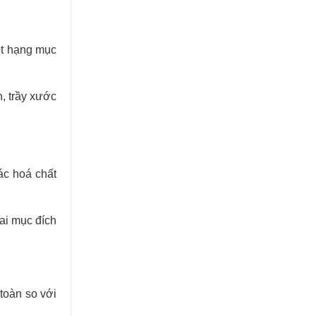
ột hạng mục
, trầy xước
ác hoá chất
sai mục đích
toàn so với