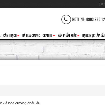
Cat
HOTLINE: 0903 930 1
E - CẨM THẠCH
ĐÁ HOA CƯƠNG - GRANITE
SẢN PHẨM KHÁC
HẠNG MỤC LẮP ĐẶT
+
+
+
ần đá hoa cương châu âu