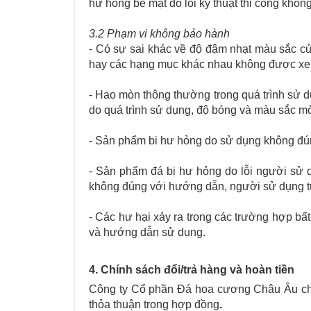
hư hỏng bề mặt do lỗi kỹ thuật thi công khôn
3.2 Phạm vi không bảo hành
- Có sự sai khác về độ đậm nhạt màu sắc c
hay các hạng mục khác nhau không được xem 
- Hao mòn thông thường trong quá trình sử 
do quá trình sử dụng, độ bóng và màu sắc m
- Sản phẩm bi hư hỏng do sử dụng không đún
- Sản phẩm đá bị hư hỏng do lỗi người sử d
không đúng với hướng dẫn, người sử dụng t
- Các hư hại xảy ra trong các trường hợp bất
và hướng dẫn sử dụng.
4. Chính sách đổi/trả hàng và hoàn tiền
Công ty Cổ phần Đá hoa cương Châu Âu chấp
thỏa thuận trong hợp đồng
.