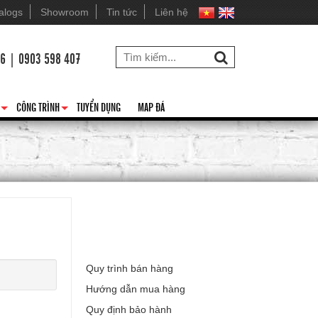
alogs
Showroom
Tin tức
Liên hệ
26 | 0903 598 407
CÔNG TRÌNH
TUYỂN DỤNG
MAP ĐÁ
+
+
Hỗ trợ khách hàng
Quy trình bán hàng
Hướng dẫn mua hàng
Quy định bảo hành