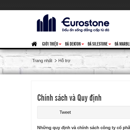
GIỚI THIỆU
ĐÁ DEKTON
ĐÁ SILESTONE
ĐÁ MARBL
+
+
+
Trang nhất
Hỗ trợ
Chính sách và Quy định
Tweet
Những quy định và chính sách công ty cổ ph