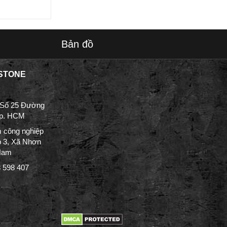
Bản đồ
STONE
 Số 25 Đường
Tp. HCM
 công nghiệp
p 3, Xã Nhơn
 Nam
3 598 407