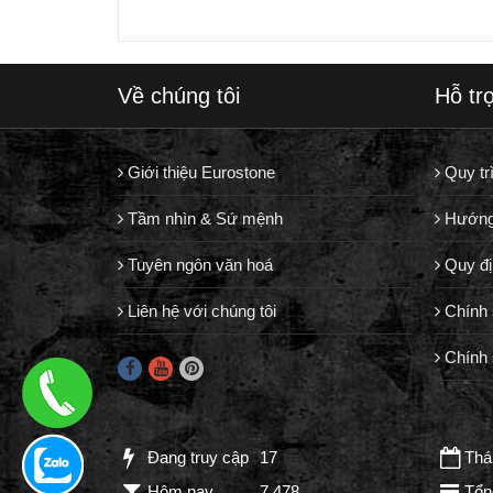
Về chúng tôi
Hỗ tr
Giới thiệu Eurostone
Quy tr
Tầm nhìn & Sứ mệnh
Hướng
Tuyên ngôn văn hoá
Quy đị
Liên hệ với chúng tôi
Chính 
Chính 
Đang truy cập
17
Thán
Hôm nay
7,478
Tổn