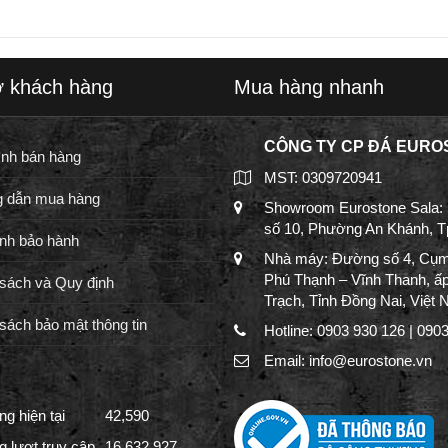
ợ khách hàng
Mua hàng nhanh
CÔNG TY CP ĐÁ EURO
ình bán hàng
MST: 0309720941
 dẫn mua hàng
Showroom Eurostone Sala:
số 10, Phường An Khánh, 
nh bảo hành
Nhà máy: Đường số 4, Cụm
Phú Thạnh – Vĩnh Thanh, ấ
sách và Quy định
Trạch, Tỉnh Đồng Nai, Việt
sách bảo mật thông tin
Hotline: 0903 930 126 | 090
Email: info@eurostone.vn
g hiện tại
42,590
g lượt truy cập
16,632,927