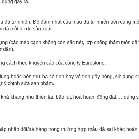
g đúng gây ra.
ủa đá tự nhiên. Độ đậm nhạt của màu đá tự nhiên trên cùng m
là một lỗi do sản xuất.
dụng (các mép cạnh không còn sắc nét, lớp chống thấm mòn dần
ờ dần).
g cách theo khuyến cáo của công ty Eurostone.
ụng hoặc bên thứ ba cố tình hay vô tình gây hỏng, sử dụng c
ự ý chỉnh sửa sản phẩm.
 khả kháng như thiên tai, bão lụt, hoả hoạn, động đất,… dùng 
 nhận đổi/trả hàng trong trường hợp mẫu đá sai khác hoàn 