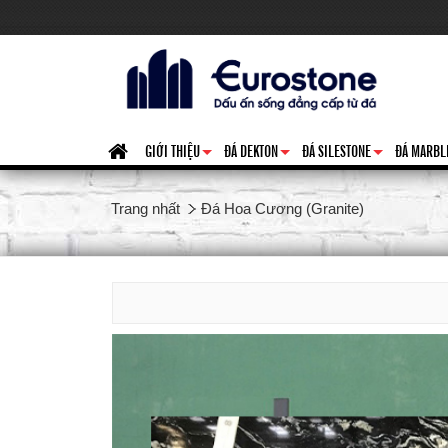
GIỚI THIỆU
ĐÁ DEKTON
ĐÁ SILESTONE
ĐÁ MARBL
+
+
+
Trang nhất
Đá Hoa Cương (Granite)