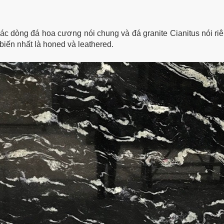
các dòng đá hoa cương nói chung và đá granite Cianitus nói ri
iến nhất là honed và leathered.