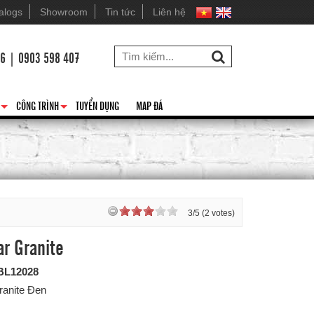
alogs
Showroom
Tin tức
Liên hệ
26 | 0903 598 407
CÔNG TRÌNH
TUYỂN DỤNG
MAP ĐÁ
+
+
3/5 (2 votes)
ar Granite
BL12028
ranite Đen