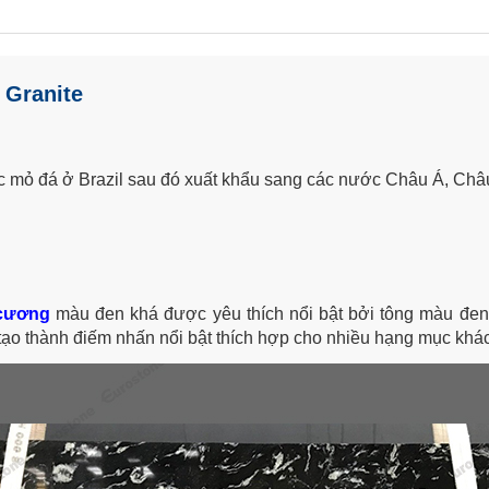
r Granite
các mỏ đá ở Brazil sau đó xuất khẩu sang các nước Châu Á, Châ
cương
màu đen khá được yêu thích nổi bật bởi tông màu đen 
ạo thành điếm nhấn nổi bật thích hợp cho nhiều hạng mục khá