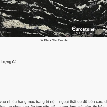
Đá Black Star Granite
 lượng đá.
 nhiều hạng mục trang trí nội - ngoại thất do độ bền cao, c
ng lựa chọn như ốp tam cấp, cầu thang, làm mặt bàn, ốp bếp, p