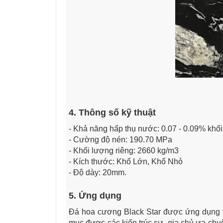
4. Thông số kỹ thuật
- Khả năng hấp thụ nước: 0.07 - 0.09% khối
- Cường độ nén: 190.70 MPa
- Khối lượng riêng: 2660 kg/m3
- Kích thước: Khổ Lớn, Khổ Nhỏ
- Độ dày: 20mm.
5. Ứng dụng
Đá hoa cương Black Star được ứng dụng vào
mục được các kiến trúc sư, gia chủ ưa chuộ