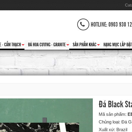
Cat
HOTLINE: 0903 930 1
E - CẨM THẠCH
ĐÁ HOA CƯƠNG - GRANITE
SẢN PHẨM KHÁC
HẠNG MỤC LẮP ĐẶT
+
+
+
Đá Black St
Mã sản phẩm:
E
Chủng loại: Đá G
Xuất xứ: Brazil