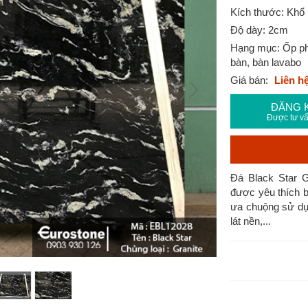
Kích thước: Khổ 
Độ dày: 2cm
Hạng mục: Ốp phò
bàn, bàn lavabo
Giá bán:
Liên h
ĐĂNG 
Được tư vấ
Đá Black Star 
được yêu thích b
ưa chuộng sử dụ
lát nền,...