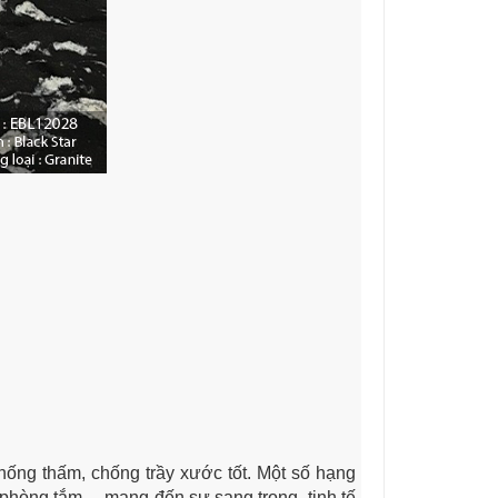
hống thấm, chống trầy xước tốt. Một số hạng
hòng tắm,... mang đến sự sang trọng, tinh tế