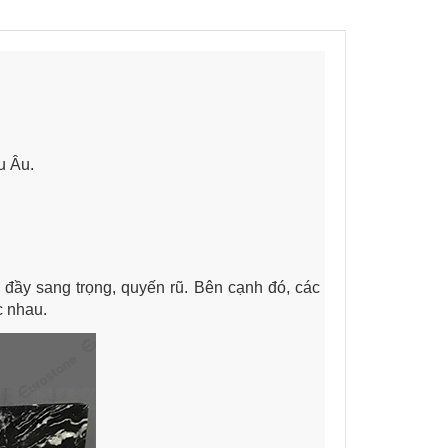
u Âu.
đầy sang trọng, quyến rũ. Bên cạnh đó, các
c nhau.