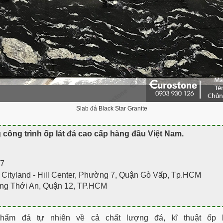
Slab đá Black Star Granite
g công trình ốp lát đá cao cấp hàng đầu Việt Nam
.
07
tyland - Hill Center, Phường 7, Quận Gò Vấp, Tp.HCM
ng Thới An, Quận 12, TP.HCM
ẩm đá tự nhiên về cả chất lượng đá, kĩ thuật ốp 