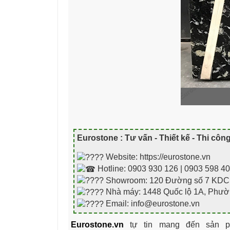
Eurostone : Tư vấn - Thiết kế - Thi côn
Website: https://eurostone.vn
Hotline: 0903 930 126 | 0903 598 4
Showroom: 120 Đường số 7 KDC Ci
Nhà máy: 1448 Quốc lộ 1A, Phườ
Email: info@eurostone.vn
Eurostone.vn
tự tin mang đến sản ph