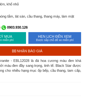
lớn, khổ nhỏ
ng tắm, lát sàn, cầu thang, thang máy, làm mặt
ệ
0903.930.126
KÝ MUA
HẸN LỊCH ĐẾN XEM
n miễn phí
Được sắp chỗ để xe miễn phí
NHẬN BÁO GIÁ
Granite - EBL12028 là đá hoa cương màu đen khá
ởi màu đen đầy sang trọng, tinh tế. Black Star được
ng cho nhiều hạng mục ốp bếp, cầu thang, tam cấp,