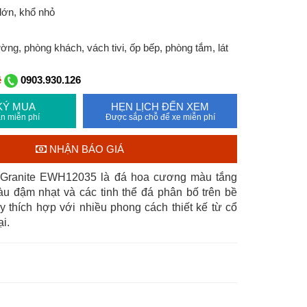
lớn, khổ nhỏ
ng, phòng khách, vách tivi, ốp bếp, phòng tắm, lát
ệ
0903.930.126
KÝ MUA
HẸN LỊCH ĐẾN XEM
n miễn phí
Được sắp chỗ để xe miễn phí
NHẬN BÁO GIÁ
 Granite EWH12035 là đá hoa cương màu tắng
u đậm nhạt và các tinh thể đá phân bố trên bề
y thích hợp với nhiều phong cách thiết kế từ cổ
i.