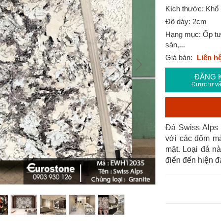
Kích thước: Khổ 
Độ dày: 2cm
Hạng mục: Ốp tườ
sàn,...
Giá bán:
Liên h
ĐĂNG 
Được tư vấ
Đá Swiss Alps
với các đốm mà
mặt. Loại đá nà
điển đến hiện đạ