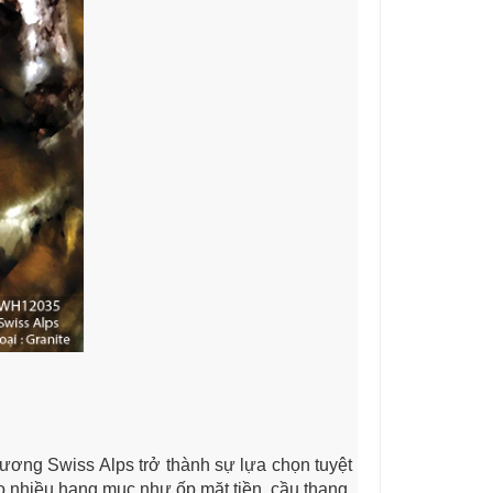
cương Swiss Alps trở thành sự lựa chọn tuyệt
o nhiều hạng mục như ốp mặt tiền, cầu thang,