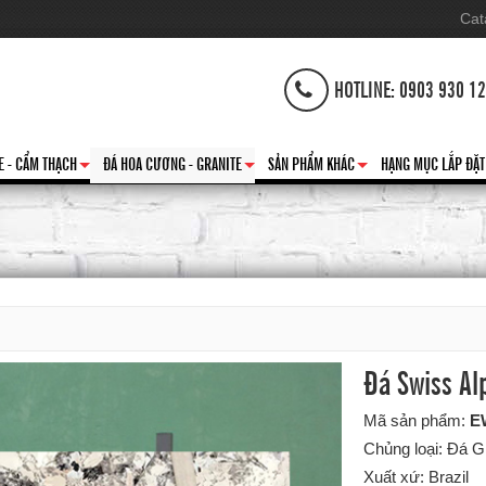
Cat
HOTLINE: 0903 930 1
E - CẨM THẠCH
ĐÁ HOA CƯƠNG - GRANITE
SẢN PHẨM KHÁC
HẠNG MỤC LẮP ĐẶT
+
+
+
Đá Swiss Al
Mã sản phẩm:
E
Chủng loại: Đá G
Xuất xứ: Brazil