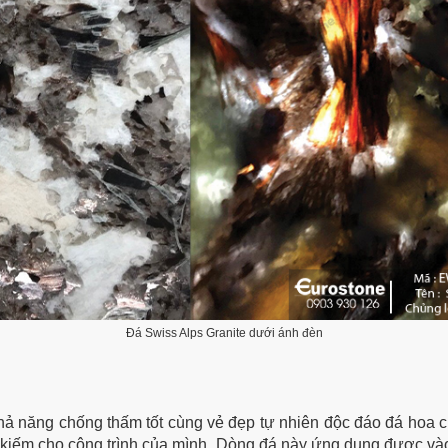
Đá Swiss Alps Granite dưới ánh đèn
khả năng chống thấm tốt cùng vẻ đẹp tự nhiên độc đáo đá hoa 
ìm kiếm cho công trình của mình. Dòng đá này ứng dụng được và