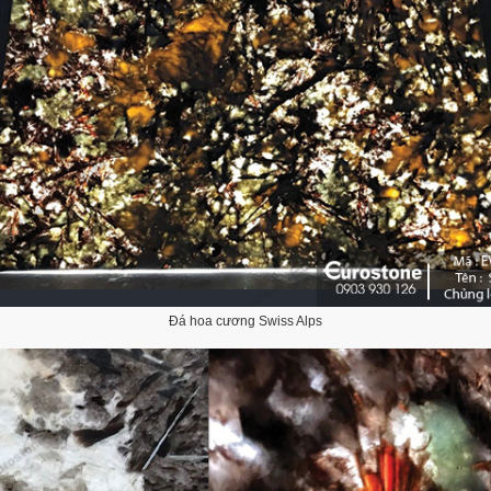
Đá hoa cương Swiss Alps