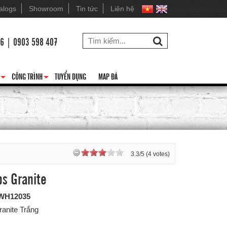
alogs
Showroom
Tin tức
Liên hệ
26 | 0903 598 407
CÔNG TRÌNH
TUYỂN DỤNG
MAP ĐÁ
+
+
3.3/5 (4 votes)
ps Granite
WH12035
ranite Trắng