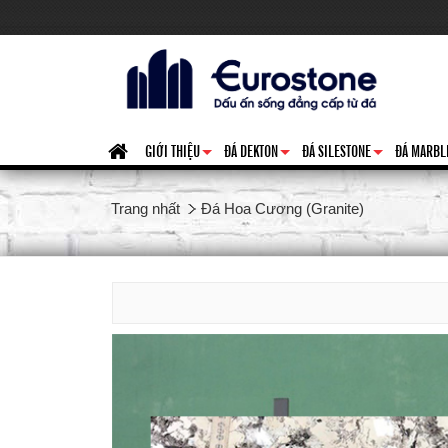
GIỚI THIỆU
ĐÁ DEKTON
ĐÁ SILESTONE
ĐÁ MARBL
+
+
+
Trang nhất
Đá Hoa Cương (Granite)