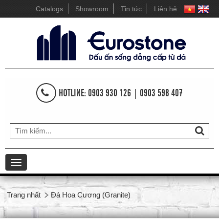
Catalogs
Showroom
Tin tức
Liên hệ
HOTLINE: 0903 930 126 | 0903 598 407
Toggle
navigation
Trang nhất
Đá Hoa Cương (Granite)