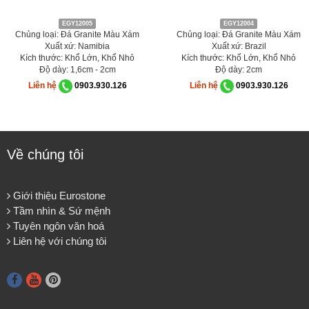
EGY12005
EGY12004
Chủng loại: Đá Granite Màu Xám
Chủng loại: Đá Granite Màu Xám
Xuất xứ: Namibia
Xuất xứ: Brazil
Kích thước: Khổ Lớn, Khổ Nhỏ
Kích thước: Khổ Lớn, Khổ Nhỏ
Độ dày: 1,6cm - 2cm
Độ dày: 2cm
Liên hệ
0903.930.126
Liên hệ
0903.930.126
Về chúng tôi
Giới thiệu Eurostone
Tầm nhìn & Sứ mệnh
Tuyên ngôn văn hoá
Liên hệ với chúng tôi