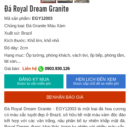
Đá Royal Dream Granite
Mã sản phẩm:
EGY12003
Chủng loại: Đá Granite Màu Xám
Xuất xứ: Brazil
Kích thước: Khổ lớn, khổ nhỏ
Độ dày: 2cm
Hạng mục: Ốp tường, phòng khách, vách tivi, ốp bếp, phòng tắm,
lát sàn,...
Giá bán:
Liên hệ
0903.930.126
ĐĂNG KÝ MUA
HẸN LỊCH ĐẾN XEM
Được tư vấn miễn phí
Được sắp chỗ để xe miễn phí
NHẬN BÁO GIÁ
Đá Royal Dream Granite - EGY12003 là một loại đá hoa cương
có màu sắc tuyệt đẹp ở Brazil, sở hữu bề mặt màu xám độc đáo
kết hợp với các vân trắng, nâu phân bố tự nhiên khắp mặt đá.
Royal Dream được khai thác trong tự nhiên với nhiều màu sắc,