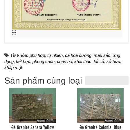
Từ khóa:
phù hợp
,
tự nhiên
,
đá hoa cương
,
màu sắc
,
ứng
dụng
,
kết hợp
,
phong cách
,
phân bố
,
khai thác
,
tất cả
,
sở hữu
,
khắp mặt
Sản phẩm cùng loại
Đá Granite Sahara Yellow
Đá Granite Colonial Blue