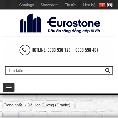
Catalogs
Showroom
Tin tức
Liên hệ
HOTLINE: 0903 930 126 | 0903 598 407
Toggle
navigation
Trang nhất
Đá Hoa Cương (Granite)