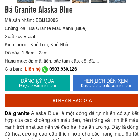
Đá Granite Alaska Blue
Mã sản phẩm:
EBU12005
Chủng loại: Đá Granite Màu Xanh (Blue)
Xuất xứ: Brazil
Kích thước: Khổ Lớn, Khổ Nhỏ
Độ dày: 1,8cm - 2cm
Hạng mục: ốp mặt tiền, bậc tam cấp, cột đá,…
Giá bán:
Liên hệ
0903.930.126
ĐĂNG KÝ MUA
HẸN LỊCH ĐẾN XEM
Được tư vấn miễn phí
Được sắp chỗ để xe miễn phí
NHẬN BÁO GIÁ
Đá granite
Alaska Blue là một dòng đá tự nhiên có sự kết
hợp của các khoáng sản màu đen, nền trắng và tinh thể màu
xanh trời nhạt tạo nên vẻ đẹp hài hòa ấn tượng. Đây là dòng
đá hoa cương cao cấp thích hợp cho các hạng mục ốp lát