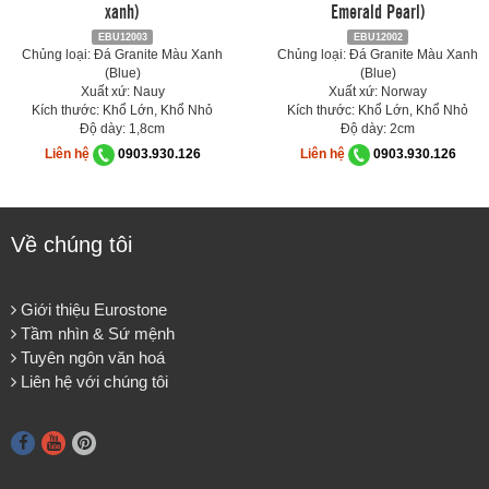
xanh)
Emerald Pearl)
EBU12003
EBU12002
Chủng loại: Đá Granite Màu Xanh
Chủng loại: Đá Granite Màu Xanh
(Blue)
(Blue)
Xuất xứ: Nauy
Xuất xứ: Norway
Kích thước: Khổ Lớn, Khổ Nhỏ
Kích thước: Khổ Lớn, Khổ Nhỏ
Độ dày: 1,8cm
Độ dày: 2cm
Liên hệ
0903.930.126
Liên hệ
0903.930.126
Về chúng tôi
Giới thiệu Eurostone
Tầm nhìn & Sứ mệnh
Tuyên ngôn văn hoá
Liên hệ với chúng tôi