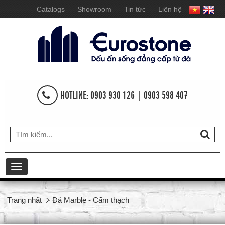
Catalogs
Showroom
Tin tức
Liên hệ
HOTLINE: 0903 930 126 | 0903 598 407
Toggle
navigation
Trang nhất
Đá Marble - Cẩm thạch