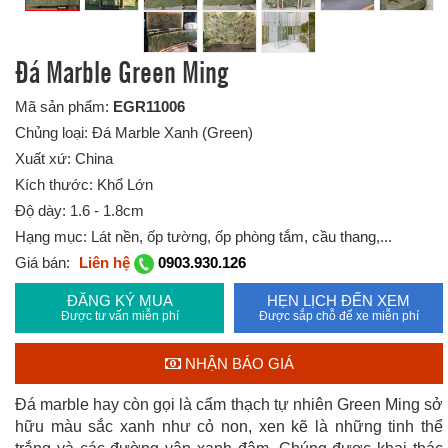
Đá Marble Green Ming
Mã sản phẩm:
EGR11006
Chủng loại: Đá Marble Xanh (Green)
Xuất xứ: China
Kích thước: Khổ Lớn
Độ dày: 1.6 - 1.8cm
Hạng mục: Lát nền, ốp tường, ốp phòng tắm, cầu thang,...
Giá bán:
Liên hệ
0903.930.126
ĐĂNG KÝ MUA
HẸN LỊCH ĐẾN XEM
Được tư vấn miễn phí
Được sắp chỗ để xe miễn phí
NHẬN BÁO GIÁ
Đá marble hay còn gọi là cẩm thạch tự nhiên Green Ming sở
hữu màu sắc xanh như cỏ non, xen kẽ là những tinh thể