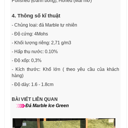
Polished (Đánh bóng), Honed (Mài mờ)
4. Thông số kĩ thuật
- Chủng loại: đá Marble tự nhiên
- Độ cứng: 4Mohs
- Khối lượng riêng: 2,71 g/m3
- Hấp thụ nước: 0.10%
- Độ xốp: 0,3%
- Kích thước: Khổ lớn ( theo yêu cầu của khách
hàng)
- Độ dày: 1.6 - 1.8cm
BÀI VIẾT LIÊN QUAN
Đá Marble Ice Green