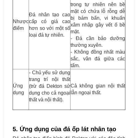
trong tự nhiên nên bề
mặt có chứa lỗ rỗng dễ
Đá nhân tạo cao
bị bám bẩn, vi khuẩn
Nhược
cấp có giá cao
xâm nhập gây vết ố bề
điểm
hơn so với một số
mặt.
loại đá tự nhiên.
- Đá cần bảo dưỡng
thường xuyên.
- Không đồng nhất màu
sắc, vân đá giữa các
tấm.
- Chủ yếu sử dụng
trang trí nội thất
Ứng
Cả không gian nội thất
(trừ đá Dekton sử
dụng
lẫn ngoại thất.
dụng cho cả ngoại
thất và nội thất).
5. Ứng dụng của đá ốp lát nhân tạo