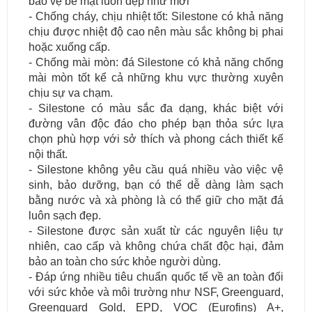
bảo vệ bề mặt luôn đẹp như mới
- Chống cháy, chịu nhiệt tốt: Silestone có khả năng
chịu được nhiệt độ cao nên màu sắc không bị phai
hoặc xuống cấp.
- Chống mài mòn: đá Silestone có khả năng chống
mài mòn tốt kể cả những khu vực thường xuyên
chịu sự va chạm.
- Silestone có màu sắc đa dạng, khác biệt với
đường vân độc đáo cho phép bạn thỏa sức lựa
chọn phù hợp với sở thích và phong cách thiết kế
nội thất.
- Silestone không yêu cầu quá nhiều vào việc vệ
sinh, bảo dưỡng, bạn có thể dễ dàng làm sạch
bằng nước và xà phòng là có thể giữ cho mặt đá
luôn sạch đẹp.
- Silestone được sản xuất từ các nguyên liệu tự
nhiên, cao cấp và không chứa chất độc hại, đảm
bảo an toàn cho sức khỏe người dùng.
- Đáp ứng nhiều tiêu chuẩn quốc tế về an toàn đối
với sức khỏe và môi trường như NSF, Greenguard,
Greenguard Gold, EPD, VOC (Eurofins) A+,