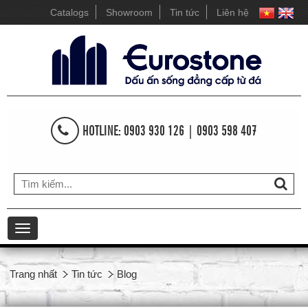
Catalogs
Showroom
Tin tức
Liên hệ
HOTLINE: 0903 930 126 | 0903 598 407
Toggle
navigation
Trang nhất
Tin tức
Blog