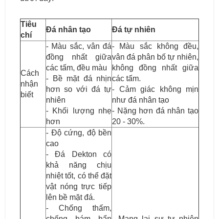
Tiêu
Đá nhân tạo
Đá tự nhiên
chí
- Màu sắc, vân đá
- Màu sắc không đều,
đồng nhất giữa
vân đá phân bố tự nhiên,
các tấm, đều màu
không đồng nhất giữa
Cách
- Bề mặt đá nhịn
các tấm.
nhận
hơn so với đá tự
- Cảm giác không mịn
biết
nhiên
như đá nhân tạo
- Khối lượng nhẹ
- Nặng hơn đá nhân tạo
hơn
20 - 30%.
- Độ cứng, độ bền
cao
- Đá Dekton có
khả năng chịu
nhiệt tốt, có thể đặt
vật nóng trực tiếp
lên bề mặt đá.
- Chống thấm,
chống bám bẩn
- Mang lại sự tự nhiên