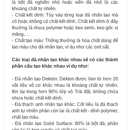
là bột đá nghiền nhỏ hoặc viên đá nhỏ là các
khoáng chất tự nhiên.
- Chất kết dính: Tùy vào từng loại đá nhân tạo mà
có hoặc không có chất kết dính. Chất kết dính ở đây
thường là nhựa polymer hoặc keo serin, keo gốc xi
măng,…
- Chất tạo màu: Thông thường là hóa chất dùng để
tạo màu cho đá nhân tạo, ví dụ như các oxit sắt.
Các loại đá nhân tạo khác nhau sẽ có các thành
phần cấu tạo khác nhau ví dụ như:
- Đá nhân tạo Dekton: Dekton được làm từ hơn 20
vật liệu vô cơ khác nhau là khoáng chất tự nhiên,
tồn tại trong hơn 90% lớp vỏ Trái đất, không chứa
nhựa hoặc chất kết dính.
- Đá thạch anh nhân tạo khác: Cốt liệu là đá thạch
anh tự nhiên phần còn lại là chất kết - dính polymer,
chất tạo màu.
- Đá nhân tạo Solid Surface: 80% là bột đá, phần
còn lại là keo acrylic và chất tạo màu.