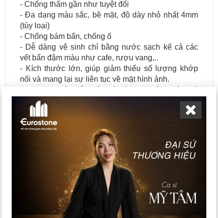
- Chống thấm gần như tuyệt đối
- Đa dạng màu sắc, bề mặt, độ dày nhỏ nhất 4mm
(tùy loại)
- Chống bám bẩn, chống ố
- Dễ dàng vệ sinh chỉ bằng nước sạch kể cả các
vết bẩn đậm màu như cafe, rượu vang,..
- Kích thước lớn, giúp giảm thiểu số lượng khớp
nối và mang lại sự liên tục về mặt hình ảnh.
- Đa dạng màu sắc, vân đá, bề mặt hoàn thiện (có
bề mặt Mat chống trơn trượt tốt dành cho phòng
tắm),… thích hợp với mọi phong cách kiến trúc.
- Chống axit, chống cháy, không phai màu, giữ
vững vẻ đẹp với thời gian
- Đáp ứng các tiêu chuẩn quốc tế về An toàn sức
khỏe và thân thiện với môi trường như NSF, ISO
9001, ISO 14001, Greenguard Volatiles, BBA, ETA,
Doc,...
Nhược điểm:
Giá thành một số sản phẩm có phần
cao hơn so với các loại đá nhân tạo khác.