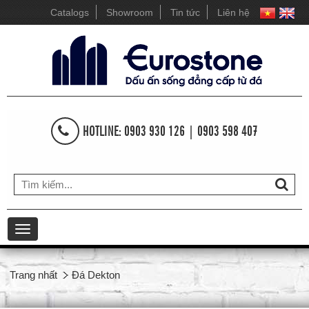
Catalogs
Showroom
Tin tức
Liên hệ
HOTLINE: 0903 930 126 | 0903 598 407
Toggle
navigation
Trang nhất
Đá Dekton