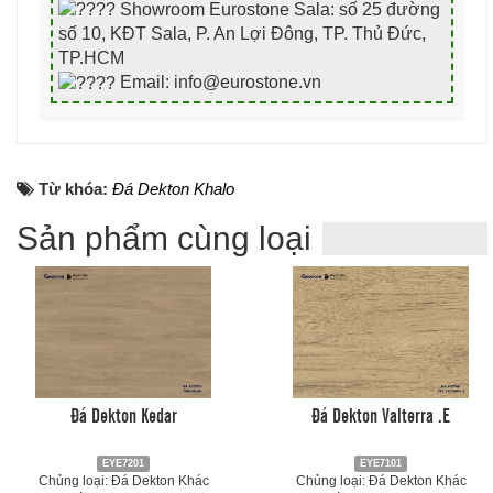
Showroom Eurostone Sala: số 25 đường
số 10, KĐT Sala, P. An Lợi Đông, TP. Thủ Đức,
TP.HCM
Email: info@eurostone.vn
Từ khóa:
Đá Dekton Khalo
Sản phẩm cùng loại
Đá Dekton Kedar
Đá Dekton Valterra .E
EYE7201
EYE7101
Chủng loại: Đá Dekton Khác
Chủng loại: Đá Dekton Khác