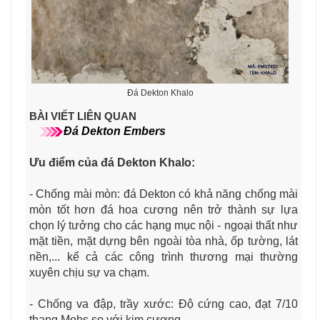
Đá Dekton Khalo
BÀI VIẾT LIÊN QUAN
Đá Dekton Embers
Ưu điểm của đá Dekton Khalo:
- Chống mài mòn: đá Dekton có khả năng chống mài
mòn tốt hơn đá hoa cương nên trở thành sự lựa
chọn lý tưởng cho các hạng mục nội - ngoại thất như
mặt tiền, mặt dựng bên ngoài tòa nhà, ốp tường, lát
nền,... kể cả các công trình thương mại thường
xuyên chịu sự va chạm.
- Chống va đập, trầy xước: Độ cứng cao, đạt 7/10
thang Mohs so với kim cương