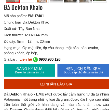
Đá Dekton Khalo
Mã sản phẩm:
EMU7401
Chủng loại: Đá Dekton Khác
Xuất xứ: Tây Ban Nha
Kích thước: 3200x1440mm
Độ dày: 8mm, 12mm, 20mm
Hạng mục: Ốp mặt tiền, ốp cầu thang, mặt bàn, bàn lavabo,
phòng khách, ốp bếp,…
Giá bán:
Liên hệ
0903.930.126
ĐĂNG KÝ MUA
HẸN LỊCH ĐẾN XEM
Được tư vấn miễn phí
Được sắp chỗ để xe miễn phí
NHẬN BÁO GIÁ
Đá Dekton Khalo - EMU7401
được
lấy cảm hứng từ đá tự nhiên
Patagonia, một trong những loại đá granit được đánh giá cao nhất
trên toàn thế giới về hình dạng và màu sắc chân thực của
nó.
Dekton Khalo
được thiết kế với sự kết hợp của nhiều màu