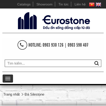
Catalogs
Showroom
Tin tức
Liên hệ
HOTLINE: 0903 930 126 | 0903 598 407
Toggle
navigation
Trang nhất
Đá Silestone