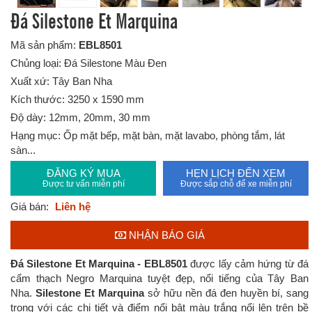
Đá Silestone Et Marquina
Mã sản phẩm:
EBL8501
Chủng loại: Đá Silestone Màu Đen
Xuất xứ: Tây Ban Nha
Kích thước: 3250 x 1590 mm
Độ dày: 12mm, 20mm, 30 mm
Hạng mục: Ốp mặt bếp, mặt bàn, mặt lavabo, phòng tắm, lát
sàn...
ĐĂNG KÝ MUA
HẸN LỊCH ĐẾN XEM
Được tư vấn miễn phí
Được sắp chỗ để xe miễn phí
Giá bán:
Liên hệ
NHẬN BÁO GIÁ
Đá Silestone Et Marquina - EBL8501
được lấy cảm hứng từ đá
cẩm thạch Negro
Marquina tuyệt đẹp, nổi tiếng của Tây Ban
Nha.
Silestone Et Marquina
sở hữu nền đá đen huyền bí, sang
trọng
với các chi tiết và điểm nổi bật màu trắng nổi lên trên bề