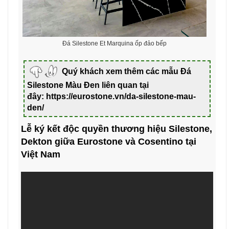
Đá Silestone Et Marquina ốp đảo bếp
Quý khách xem thêm các mẫu Đá
Silestone Màu Đen liên quan tại
đây:
https://eurostone.vn/da-silestone-mau-
den/
Lễ ký kết độc quyền thương hiệu Silestone,
Dekton giữa Eurostone và Cosentino tại
Việt Nam