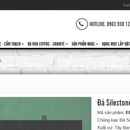
Cat
HOTLINE: 0903 930 1
E - CẨM THẠCH
ĐÁ HOA CƯƠNG - GRANITE
SẢN PHẨM KHÁC
HẠNG MỤC LẮP ĐẶT
+
+
+
n
Đá Sileston
Mã sản phẩm:
E
Chủng loại: Đá S
Xuất xứ: Tây Ba