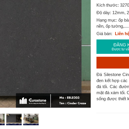
Kích thước: 327
Độ dày: 12mm,
Hạng mục: ốp bàn
nền, ốp tường,....
Giá bán:
Liên h
ĐĂNG 
Được tư vấ
Đá Silestone Cin
đen kết hợp các 
đá tối. Các đườ
mặt đá xám tối. 
sống được thiết k