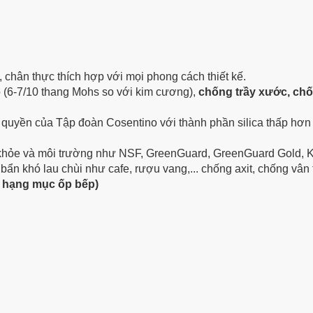
 chân thực thích hợp với mọi phong cách thiết kế.
o (6-7/10 thang Mohs so với kim cương),
chống trầy xước, ch
c quyền của Tập đoàn Cosentino với thành phần silica thấp hơn
 khỏe và môi trường như NSF, GreenGuard, GreenGuard Gold, 
 bẩn khó lau chùi như cafe, rượu vang,... chống axit, chống vân 
ới hạng mục ốp bếp)