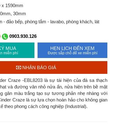
0 x 1590mm
 20mm, 30mm
 - đảo bếp, phòng tắm - lavabo, phòng khách, lát
ệ
0903.930.126
KÝ MUA
HẸN LỊCH ĐẾN XEM
n miễn phí
Được sắp chỗ để xe miễn phí
NHẬN BÁO GIÁ
der Craze -EBL8203 là sự tái hiện của đá sa thạch
hạt và đường vân nhỏ nửa ẩn, nửa hiện trên bề mặt
ng gân màu trắng tạo sự tương phản nhẹ nhàng với
Cinder Craze là sự lựa chọn hoàn hảo cho không gian
ế theo phong cách công nghiệp (Industrial).