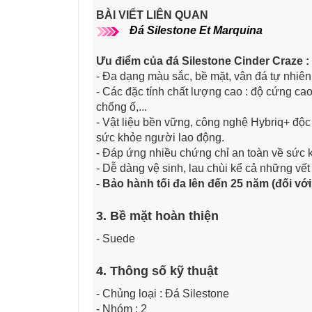
BÀI VIẾT LIÊN QUAN
Đá Silestone Et Marquina
Ưu điểm của đá Silestone Cinder Craze ​:
- Đa dạng màu sắc, bề mặt, vân đá tự nhiên,
- Các đặc tính chất lượng cao : độ cứng ca
chống ố,...
- Vật liệu bền vững, công nghệ Hybriq+ độ
sức khỏe người lao động.
- Đáp ứng nhiều chứng chỉ an toàn về sức
- Dễ dàng vệ sinh, lau chùi kể cả những vết
- Bảo hành tối đa lên đến 25 năm (đối v
3. Bề mặt hoàn thiện
- Suede
4. Thông số kỹ thuật
- Chủng loại : Đá Silestone
- Nhóm : 2