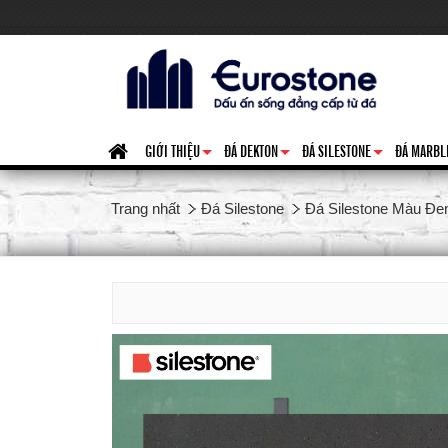
GIỚI THIỆU
ĐÁ DEKTON
ĐÁ SILESTONE
ĐÁ MARBL
+
+
+
Trang nhất
Đá Silestone
Đá Silestone Màu Đe