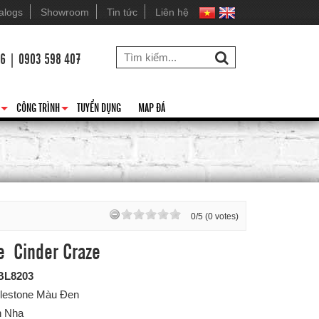
alogs
Showroom
Tin tức
Liên hệ
26 | 0903 598 407
CÔNG TRÌNH
TUYỂN DỤNG
MAP ĐÁ
+
+
0/5 (0 votes)
e Cinder Craze
BL8203
ilestone Màu Đen
n Nha