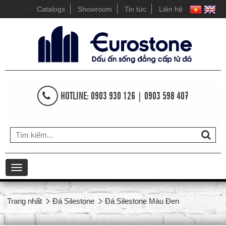
Catalogs
Showroom
Tin tức
Liên hệ
HOTLINE: 0903 930 126 | 0903 598 407
Toggle
navigation
Trang nhất
Đá Silestone
Đá Silestone Màu Đen