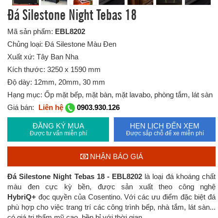
Đá Silestone Night Tebas 18
Mã sản phẩm:
EBL8202
Chủng loại: Đá Silestone Màu Đen
Xuất xứ: Tây Ban Nha
Kích thước: 3250 x 1590 mm
Độ dày: 12mm, 20mm, 30 mm
Hạng mục: Ốp mặt bếp, mặt bàn, mặt lavabo, phòng tắm, lát sàn
Giá bán:
Liên hệ
0903.930.126
ĐĂNG KÝ MUA
HẸN LỊCH ĐẾN XEM
Được tư vấn miễn phí
Được sắp chỗ để xe miễn phí
NHẬN BÁO GIÁ
Đá Silestone Night Tebas 18 - EBL8202
là loại đá khoáng chất
màu đen cực kỳ bền, được sản xuất theo công nghệ
HybriQ+
đọc quyền của Cosentino. Với các ưu điểm đặc biệt đá
phù hợp cho việc trang trí các công trình bếp, nhà tắm, lát sàn...
có giá trị thẩm mỹ cao, bền bỉ với thời gian.