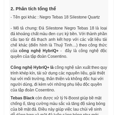
2. Phân tích tổng thể
- Tên gọi khác : Negro Tebas 18 Silestone Quartz
- Mô tả chung: Đá Silestone Negro Tebas 18 là loại
đá khoáng chất màu đen cực kỳ bền. Với thành phần
cấu tạo từ đá thạch anh kết hợp với các vật liệu tái
chế khác (điển hình là Thuỷ Tinh…) theo công thức
của
công nghệ HybriQ+
- đây là công nghệ độc
quyền của tập đoàn Cosentino.
Công nghệ HybriQ+ là
công nghệ sản xuất theo quy
trình khép kín, tái sử dụng các nguyên liệu, giải thiệt
hại với mối trường, thân thiện và không độc hại với
người dùng, đi kèm với những phụ liệu độc quyền
của tập đoàn Cosentino.
Tebas Black
còn được xử lý N-Boost giúp bề mặt
chống ố, tăng cường màu sắc và tăng độ sáng bóng
của bề mặt đá. Điều này giúp việc lau chùi vệ sinh
dễ dàng hơn và mặt đá luôn sáng bóng như mới.