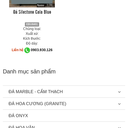
Đá Silestone Cala Blue
EBU8401
Chủng loại:
Xuất xứ:
Kích thước:
Độ dày:
Liên hệ
0903.930.126
Danh mục sản phẩm
ĐÁ MARBLE - CẨM THẠCH
ĐÁ HOA CƯƠNG (GRANITE)
ĐÁ ONYX
ĐÁ HOA VĂN