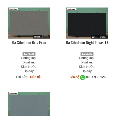
Đá Silestone Gris Expo
Đá Silestone Night Tebas 18
EGY8101
EBL8202
Chủng loại:
Chủng loại:
Xuất xứ:
Xuất xứ:
Kích thước:
Kích thước:
Độ dày:
Độ dày:
Giá bán:
Liên hệ
Liên hệ
0903.930.126