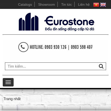
Catalogs
Showroom
Tin tức
Liên hệ
HOTLINE: 0903 930 126 | 0903 598 407
Toggle
navigation
Trang nhất