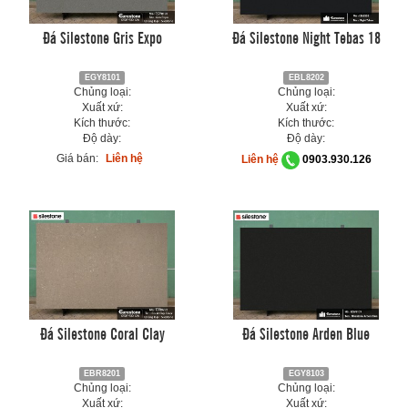
Đá Silestone Gris Expo
Đá Silestone Night Tebas 18
EGY8101
EBL8202
Chủng loại:
Chủng loại:
Xuất xứ:
Xuất xứ:
Kích thước:
Kích thước:
Độ dày:
Độ dày:
Giá bán:
Liên hệ
Liên hệ
0903.930.126
Đá Silestone Coral Clay
Đá Silestone Arden Blue
EBR8201
EGY8103
Chủng loại:
Chủng loại:
Xuất xứ:
Xuất xứ: