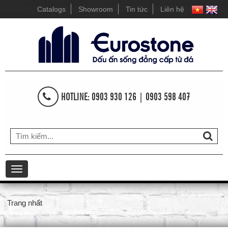
Catalogs
Showroom
Tin tức
Liên hệ
HOTLINE: 0903 930 126 | 0903 598 407
Toggle
navigation
Trang nhất