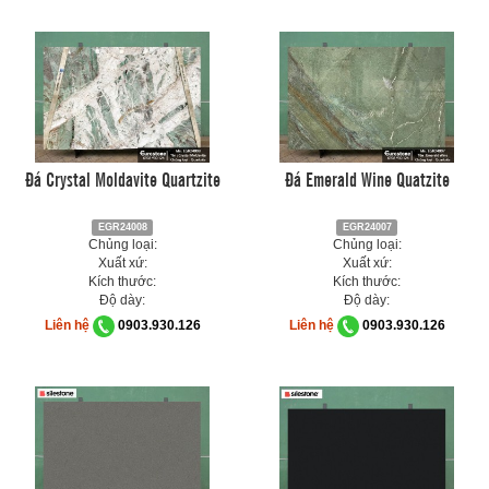
Đá Crystal Moldavite Quartzite
Đá Emerald Wine Quatzite
EGR24008
EGR24007
Chủng loại:
Chủng loại:
Xuất xứ:
Xuất xứ:
Kích thước:
Kích thước:
Độ dày:
Độ dày:
Liên hệ
0903.930.126
Liên hệ
0903.930.126