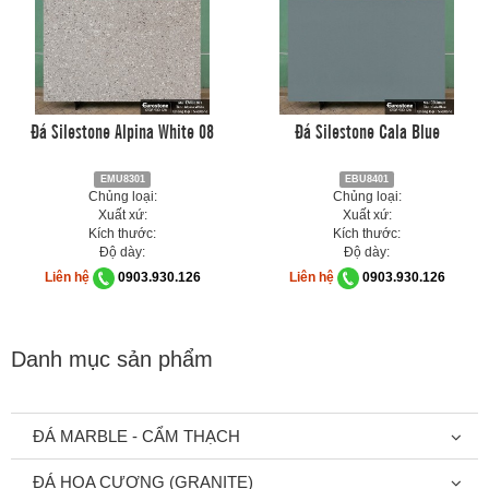
Đá Silestone Alpina White 08
Đá Silestone Cala Blue
EMU8301
EBU8401
Chủng loại:
Chủng loại:
Xuất xứ:
Xuất xứ:
Kích thước:
Kích thước:
Độ dày:
Độ dày:
Liên hệ
0903.930.126
Liên hệ
0903.930.126
Danh mục sản phẩm
ĐÁ MARBLE - CẨM THẠCH
ĐÁ HOA CƯƠNG (GRANITE)