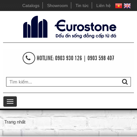
Catalogs
Showroom
Tin tức
Liên hệ
HOTLINE: 0903 930 126 | 0903 598 407
Toggle
navigation
Trang nhất