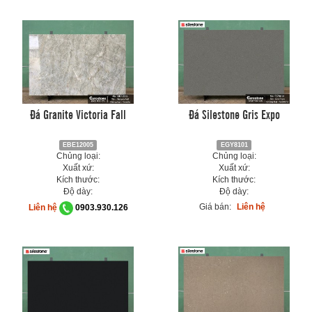
Đá Granite Victoria Fall
Đá Silestone Gris Expo
EBE12005
EGY8101
Chủng loại:
Chủng loại:
Xuất xứ:
Xuất xứ:
Kích thước:
Kích thước:
Độ dày:
Độ dày:
Giá bán:
Liên hệ
Liên hệ
0903.930.126