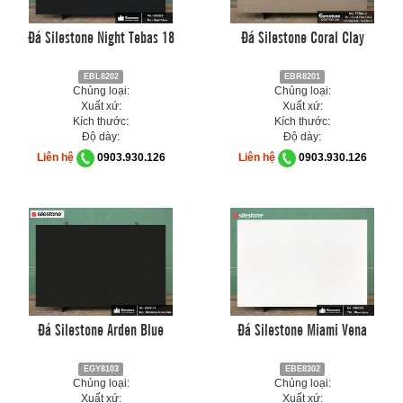
Đá Silestone Night Tebas 18
Đá Silestone Coral Clay
EBL8202
EBR8201
Chủng loại:
Chủng loại:
Xuất xứ:
Xuất xứ:
Kích thước:
Kích thước:
Độ dày:
Độ dày:
Liên hệ
0903.930.126
Liên hệ
0903.930.126
Đá Silestone Arden Blue
Đá Silestone Miami Vena
EGY8103
EBE8302
Chủng loại:
Chủng loại:
Xuất xứ:
Xuất xứ: