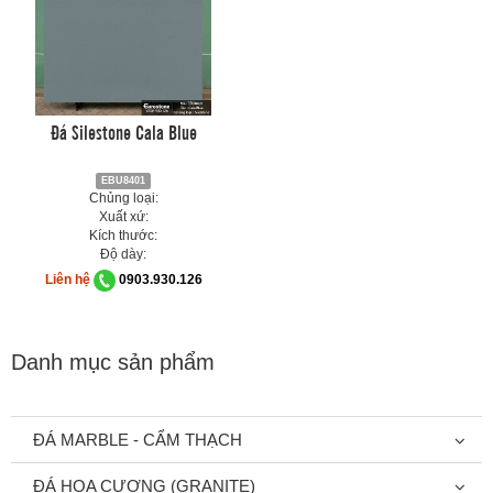
Đá Silestone Cala Blue
EBU8401
Chủng loại:
Xuất xứ:
Kích thước:
Độ dày:
Liên hệ
0903.930.126
Danh mục sản phẩm
ĐÁ MARBLE - CẨM THẠCH
ĐÁ HOA CƯƠNG (GRANITE)