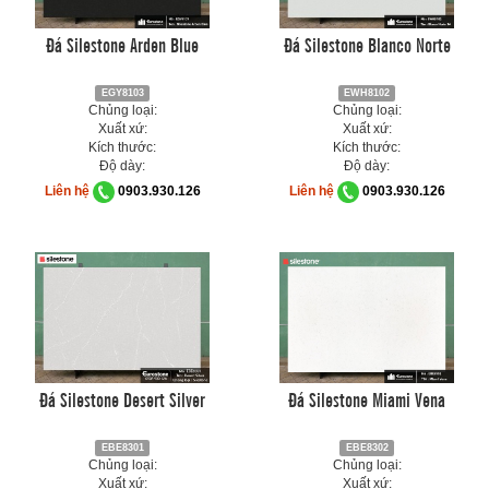
Đá Silestone Arden Blue
Đá Silestone Blanco Norte
EGY8103
EWH8102
Chủng loại:
Chủng loại:
Xuất xứ:
Xuất xứ:
Kích thước:
Kích thước:
Độ dày:
Độ dày:
Liên hệ
0903.930.126
Liên hệ
0903.930.126
Đá Silestone Desert Silver
Đá Silestone Miami Vena
EBE8301
EBE8302
Chủng loại:
Chủng loại:
Xuất xứ:
Xuất xứ: