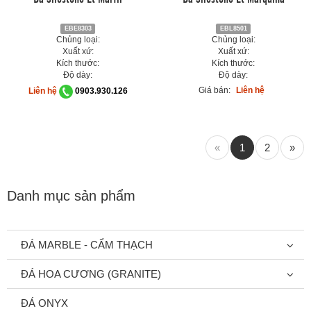
EBE8303
EBL8501
Chủng loại:
Chủng loại:
Xuất xứ:
Xuất xứ:
Kích thước:
Kích thước:
Độ dày:
Độ dày:
Giá bán:
Liên hệ
Liên hệ
0903.930.126
«
1
2
»
Danh mục sản phẩm
ĐÁ MARBLE - CẨM THẠCH
ĐÁ HOA CƯƠNG (GRANITE)
ĐÁ ONYX