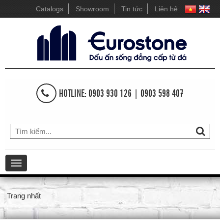
Catalogs
Showroom
Tin tức
Liên hệ
HOTLINE: 0903 930 126 | 0903 598 407
Toggle
navigation
Trang nhất