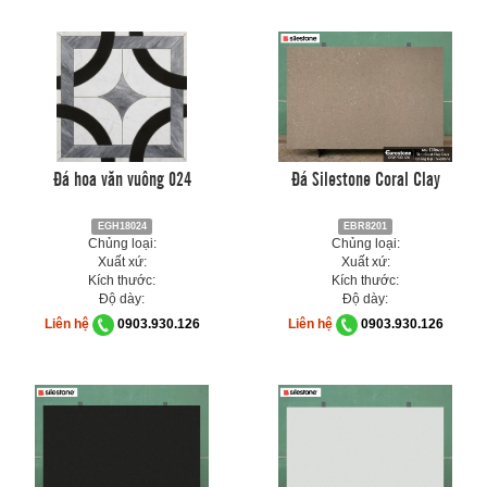
Đá hoa văn vuông 024
Đá Silestone Coral Clay
EGH18024
EBR8201
Chủng loại:
Chủng loại:
Xuất xứ:
Xuất xứ:
Kích thước:
Kích thước:
Độ dày:
Độ dày:
Liên hệ
0903.930.126
Liên hệ
0903.930.126