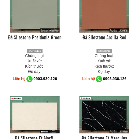
Đá Silestone Posidonia Green
Đá Silestone Arcilla Red
EGR8401
ERE8401
Chủng loại:
Chủng loại:
Xuất xứ:
Xuất xứ:
Kích thước:
Kích thước:
Độ dày:
Độ dày:
Liên hệ
0903.930.126
Liên hệ
0903.930.126
Đá Silestone Et Marfil
Đá Silestone Et Marquina