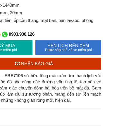
00x1440mm
12mm, 20mm
 tiền, ốp cầu thang, mặt bàn, bàn lavabo, phòng
ệ
0903.930.126
KÝ MUA
HẸN LỊCH ĐẾN XEM
n miễn phí
Được sắp chỗ để xe miễn phí
NHẬN BÁO GIÁ
k - EBE7106
sở hữu tông màu xám tro thanh lịch với
sắc độ nhẹ cùng các đường vân tinh tế, tạo nên vẻ
 cảm giác chuyển động hài hòa trên bề mặt đá. Gam
giúp làm dịu sự tương phản, mang đến sự liền mạch
 những không gian rộng mở, hiện đại.