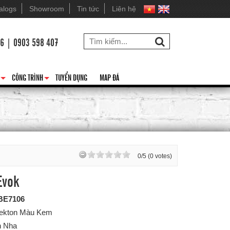
alogs
Showroom
Tin tức
Liên hệ
26 | 0903 598 407
CÔNG TRÌNH
TUYỂN DỤNG
MAP ĐÁ
+
+
0/5 (0 votes)
Evok
BE7106
Dekton Màu Kem
n Nha