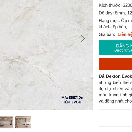
Kích thước: 32
Độ dày: 8mm, 
Hạng mục: Ốp mặt
khách, ốp bếp,…
Giá bán:
Liên h
ĐĂNG 
Được tư vấ
Đá Dekton Evo
những biến thể 
đẹp tự nhiên và
màu trung tính 
và đồng nhất cho