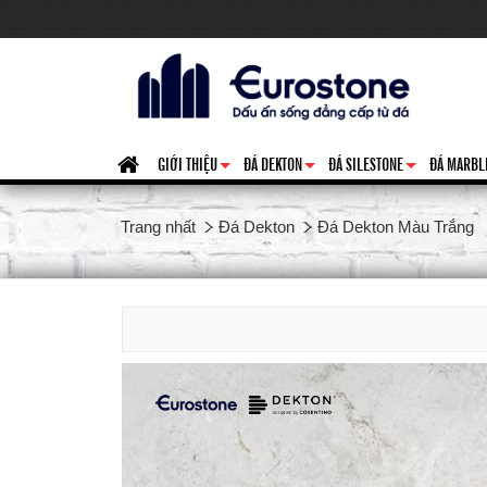
GIỚI THIỆU
ĐÁ DEKTON
ĐÁ SILESTONE
ĐÁ MARBL
+
+
+
Trang nhất
Đá Dekton
Đá Dekton Màu Trắng