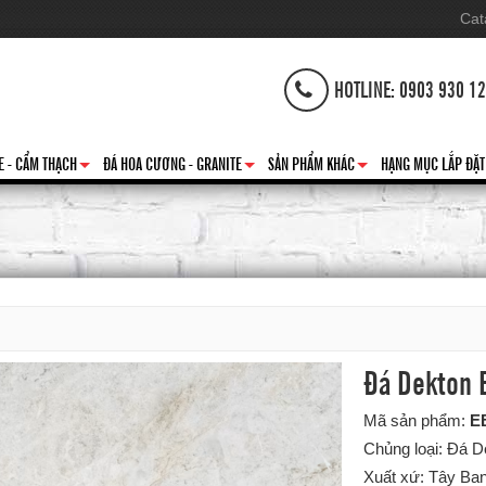
Cat
HOTLINE: 0903 930 1
E - CẨM THẠCH
ĐÁ HOA CƯƠNG - GRANITE
SẢN PHẨM KHÁC
HẠNG MỤC LẮP ĐẶT
+
+
+
Đá Dekton 
Mã sản phẩm:
E
Chủng loại: Đá 
Xuất xứ: Tây Ba