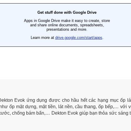
Dekton Evok ứng dụng được cho hầu hết các hạng mục ốp lát 
hư ốp mặt dựng, mặt tiền, lát nền, cầu thang, ốp bếp,… với v
y xước, chống bám bẩn,… Dekton Evok giúp bạn thỏa sức sáng 