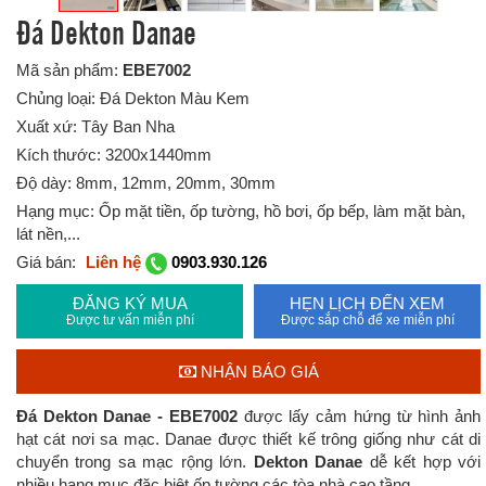
Đá Dekton Danae
Mã sản phẩm:
EBE7002
Chủng loại: Đá Dekton Màu Kem
Xuất xứ: Tây Ban Nha
Kích thước: 3200x1440mm
Độ dày: 8mm, 12mm, 20mm, 30mm
Hạng mục: Ốp mặt tiền, ốp tường, hồ bơi, ốp bếp, làm mặt bàn,
lát nền,...
Giá bán:
Liên hệ
0903.930.126
ĐĂNG KÝ MUA
HẸN LỊCH ĐẾN XEM
Được tư vấn miễn phí
Được sắp chỗ để xe miễn phí
NHẬN BÁO GIÁ
Đá Dekton Danae - EBE7002
được lấy cảm hứng từ hình ảnh
hạt cát nơi sa mạc. Danae được thiết kế trông giống như cát di
chuyển trong sa mạc rộng lớn.
Dekton Danae
dễ kết hợp với
nhiều hạng mục đặc biệt ốp tường các tòa nhà cao tầng.