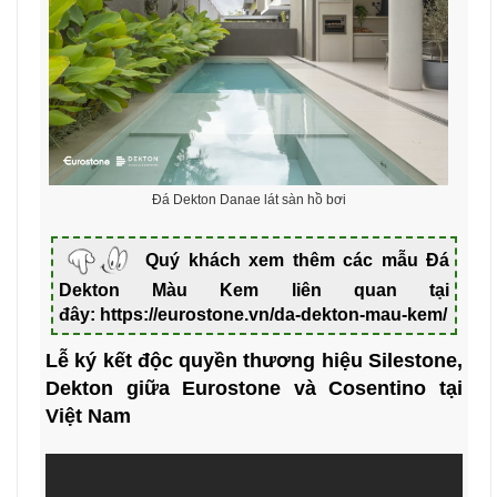
Đá Dekton Danae lát sàn hồ bơi
Quý khách xem thêm các mẫu Đá
Dekton Màu Kem liên quan tại
đây:
https://eurostone.vn/da-dekton-mau-kem/
Lễ ký kết độc quyền thương hiệu Silestone,
Dekton giữa Eurostone và Cosentino tại
Việt Nam