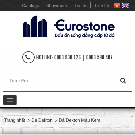
Catalogs
Showroom
Tin tức
Liên hệ
HOTLINE: 0903 930 126 | 0903 598 407
Toggle
navigation
Trang nhất
Đá Dekton
Đá Dekton Màu Kem