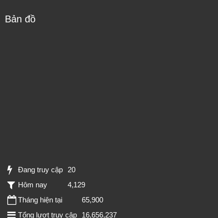
Bản đồ
Đang truy cập
20
Hôm nay
4,129
Tháng hiện tại
65,900
Tổng lượt truy cập
16,656,237