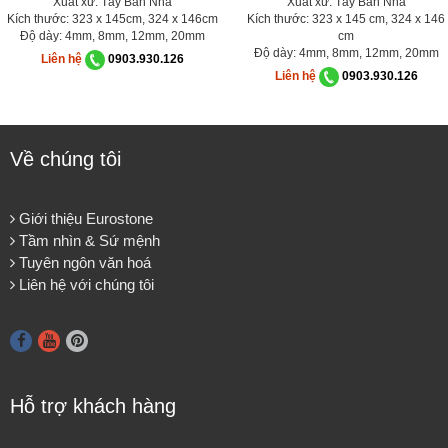
Xuất xứ: Tây Ban Nha
Xuất xứ: Tây Ban Nha
Kích thước: 323 x 145cm, 324 x 146cm
Kích thước: 323 x 145 cm, 324 x 146
Độ dày: 4mm, 8mm, 12mm, 20mm
cm
Độ dày: 4mm, 8mm, 12mm, 20mm
Liên hệ
0903.930.126
Liên hệ
0903.930.126
Về chúng tôi
Giới thiệu Eurostone
Tầm nhìn & Sứ mệnh
Tuyên ngôn văn hoá
Liên hệ với chúng tôi
Hỗ trợ khách hàng