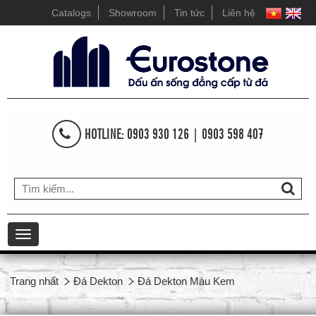
Catalogs
Showroom
Tin tức
Liên hệ
HOTLINE: 0903 930 126 | 0903 598 407
Toggle
navigation
Trang nhất
Đá Dekton
Đá Dekton Màu Kem