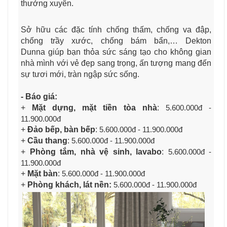
thưởng xuyên.
Sở hữu các đặc tính chống thấm, chống va đập,
chống trầy xước, chống bám bẩn,… Dekton
Dunna
giúp bạn thỏa sức sáng tạo cho không gian
nhà mình với vẻ đẹp sang trọng, ấn tượng mang đến
sự tươi mới, tràn ngập sức sống.
- Báo giá:
+
Mặt dựng, mặt tiền tòa nhà
:
5.600.000đ -
11.900.000đ
+
Đảo bếp, bàn bếp
:
5.600.000đ - 11.900.000đ
+
Cầu thang
:
5.600.000đ - 11.900.000đ
+
Phòng tắm, nhà vệ sinh, lavabo
:
5.600.000đ -
11.900.000đ
+
Mặt bàn
:
5.600.000đ - 11.900.000đ
+
Phòng khách, lát nền:
5.600.000đ - 11.900.000đ