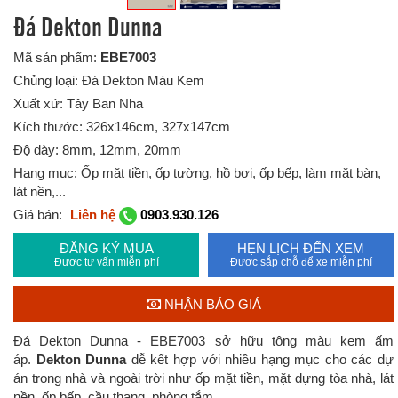
Đá Dekton Dunna
Mã sản phẩm:
EBE7003
Chủng loại: Đá Dekton Màu Kem
Xuất xứ: Tây Ban Nha
Kích thước: 326x146cm, 327x147cm
Độ dày: 8mm, 12mm, 20mm
Hạng mục: Ốp mặt tiền, ốp tường, hồ bơi, ốp bếp, làm mặt bàn,
lát nền,...
Giá bán:
Liên hệ
0903.930.126
ĐĂNG KÝ MUA
HẸN LỊCH ĐẾN XEM
Được tư vấn miễn phí
Được sắp chỗ để xe miễn phí
NHẬN BÁO GIÁ
Đá Dekton Dunna - EBE7003 sở hữu tông màu kem ấm
áp.
Dekton Dunna
dễ kết hợp với nhiều hạng mục
cho các dự
án trong nhà và ngoài trời như ốp mặt tiền, mặt dựng tòa nhà, lát
nền, ốp bếp, cầu thang, phòng tắm,...