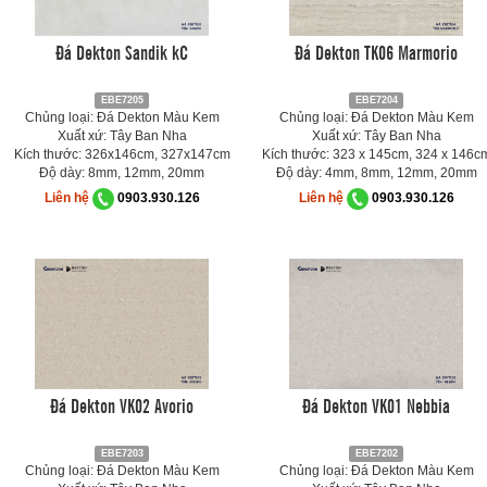
Đá Dekton Sandik kC
Đá Dekton TK06 Marmorio
EBE7205
EBE7204
Chủng loại: Đá Dekton Màu Kem
Chủng loại: Đá Dekton Màu Kem
Xuất xứ: Tây Ban Nha
Xuất xứ: Tây Ban Nha
Kích thước: 326x146cm, 327x147cm
Kích thước: 323 x 145cm, 324 x 146c
Độ dày: 8mm, 12mm, 20mm
Độ dày: 4mm, 8mm, 12mm, 20mm
Liên hệ
0903.930.126
Liên hệ
0903.930.126
Đá Dekton VK02 Avorio
Đá Dekton VK01 Nebbia
EBE7203
EBE7202
Chủng loại: Đá Dekton Màu Kem
Chủng loại: Đá Dekton Màu Kem