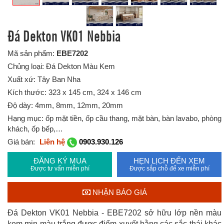
Đá Dekton VK01 Nebbia
Mã sản phẩm:
EBE7202
Chủng loại: Đá Dekton Màu Kem
Xuất xứ: Tây Ban Nha
Kích thước: 323 x 145 cm, 324 x 146 cm
Độ dày: 4mm, 8mm, 12mm, 20mm
Hạng mục: ốp mặt tiền, ốp cầu thang, mặt bàn, bàn lavabo, phòng
khách, ốp bếp,…
Giá bán:
Liên hệ
0903.930.126
ĐĂNG KÝ MUA
HẸN LỊCH ĐẾN XEM
Được tư vấn miễn phí
Được sắp chỗ để xe miễn phí
NHẬN BÁO GIÁ
Đá Dekton VK01 Nebbia - EBE7202 sở hữu lớp nền màu
kem mịn màu trắng được điểm xuyết bằng các sắc thái khác