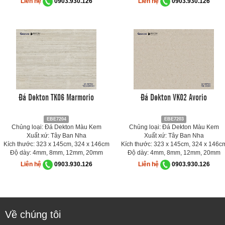
Liên hệ
0903.930.126
Liên hệ
0903.930.126
Đá Dekton TK06 Marmorio
Đá Dekton VK02 Avorio
EBE7204
EBE7203
Chủng loại: Đá Dekton Màu Kem
Chủng loại: Đá Dekton Màu Kem
Xuất xứ: Tây Ban Nha
Xuất xứ: Tây Ban Nha
Kích thước: 323 x 145cm, 324 x 146cm
Kích thước: 323 x 145cm, 324 x 146c
Độ dày: 4mm, 8mm, 12mm, 20mm
Độ dày: 4mm, 8mm, 12mm, 20mm
Liên hệ
0903.930.126
Liên hệ
0903.930.126
Về chúng tôi