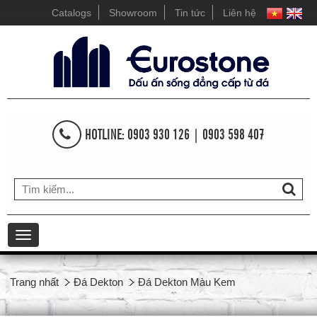
Catalogs
Showroom
Tin tức
Liên hệ
HOTLINE: 0903 930 126 | 0903 598 407
Toggle
navigation
Trang nhất
Đá Dekton
Đá Dekton Màu Kem