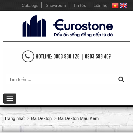
Catalogs
Showroom
Tin tức
Liên hệ
HOTLINE: 0903 930 126 | 0903 598 407
Toggle
navigation
Trang nhất
Đá Dekton
Đá Dekton Màu Kem