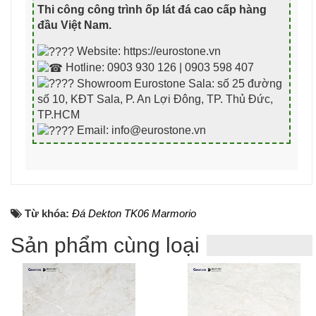
Thi công công trình ốp lát đá cao cấp hàng
đầu Việt Nam
.
Website: https://eurostone.vn
Hotline: 0903 930 126 | 0903 598 407
Showroom Eurostone Sala: số 25 đường
số 10, KĐT Sala, P. An Lợi Đông, TP. Thủ Đức,
TP.HCM
Email: info@eurostone.vn
Từ khóa:
Đá Dekton TK06 Marmorio
Sản phẩm cùng loại