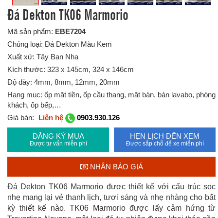
Đá Dekton TK06 Marmorio
Mã sản phẩm:
EBE7204
Chủng loại: Đá Dekton Màu Kem
Xuất xứ: Tây Ban Nha
Kích thước: 323 x 145cm, 324 x 146cm
Độ dày: 4mm, 8mm, 12mm, 20mm
Hạng mục: ốp mặt tiền, ốp cầu thang, mặt bàn, bàn lavabo, phòng
khách, ốp bếp,…
Giá bán:
Liên hệ
0903.930.126
ĐĂNG KÝ MUA
HẸN LỊCH ĐẾN XEM
Được tư vấn miễn phí
Được sắp chỗ để xe miễn phí
NHẬN BÁO GIÁ
Đá Dekton TK06 Marmorio được thiết kế với c
ấu trúc sọc
nhẹ mang lại vẻ thanh lịch, tươi sáng và nhẹ nhàng cho bất
kỳ thiết kế nào.
TK06 Marmorio
được lấy cảm hứng từ