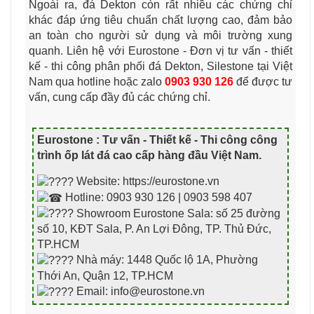
Ngoài ra, đá Dekton còn rất nhiều các chứng chỉ
khác đáp ứng tiêu chuẩn chất lượng cao, đảm bảo
an toàn cho người sử dụng và môi trường xung
quanh. Liên hệ với Eurostone - Đơn vị tư vấn - thiết
kế - thi công phân phối đá Dekton, Silestone tại Việt
Nam qua hotline hoặc zalo
0903 930 126
để được tư
vấn, cung cấp đầy đủ các chứng chỉ.
Eurostone : Tư vấn - Thiết kế - Thi công công
trình ốp lát đá cao cấp hàng đầu Việt Nam
.
Website: https://eurostone.vn
Hotline: 0903 930 126 | 0903 598 407
Showroom Eurostone Sala: số 25 đường
số 10, KĐT Sala, P. An Lợi Đông, TP. Thủ Đức,
TP.HCM
Nhà máy: 1448 Quốc lộ 1A, Phường
Thới An, Quận 12, TP.HCM
Email: info@eurostone.vn