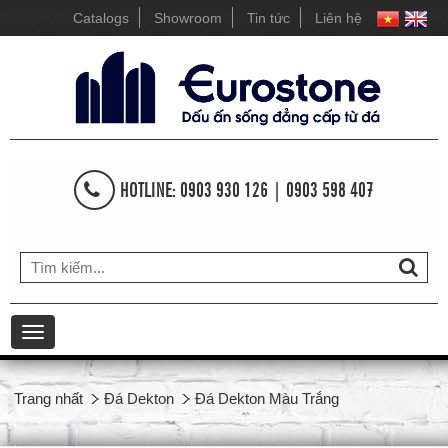
Catalogs
Showroom
Tin tức
Liên hệ
HOTLINE: 0903 930 126 | 0903 598 407
Toggle
navigation
Trang nhất
Đá Dekton
Đá Dekton Màu Trắng