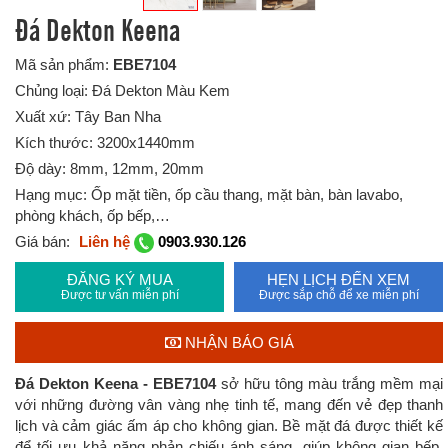
Đá Dekton Keena
Mã sản phẩm:
EBE7104
Chủng loại: Đá Dekton Màu Kem
Xuất xứ: Tây Ban Nha
Kích thước: 3200x1440mm
Độ dày: 8mm, 12mm, 20mm
Hạng mục: Ốp mặt tiền, ốp cầu thang, mặt bàn, bàn lavabo,
phòng khách, ốp bếp,…
Giá bán:
Liên hệ
0903.930.126
ĐĂNG KÝ MUA
HẸN LỊCH ĐẾN XEM
Được tư vấn miễn phí
Được sắp chỗ để xe miễn phí
NHẬN BÁO GIÁ
Đá Dekton Keena - EBE7104
sở hữu tông màu trắng mềm mại
với những đường vân vàng nhẹ tinh tế, mang đến vẻ đẹp thanh
lịch và cảm giác ấm áp cho không gian. Bề mặt đá được thiết kế
để tối ưu khả năng phản chiếu ánh sáng, giúp không gian bếp,