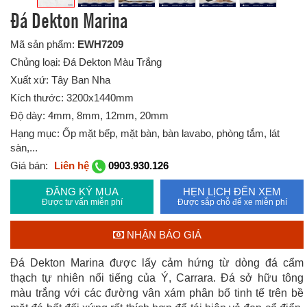
Đá Dekton Marina
Mã sản phẩm:
EWH7209
Chủng loại: Đá Dekton Màu Trắng
Xuất xứ: Tây Ban Nha
Kích thước: 3200x1440mm
Độ dày: 4mm, 8mm, 12mm, 20mm
Hạng mục: Ốp mặt bếp, mặt bàn, bàn lavabo, phòng tắm, lát
sàn,...
Giá bán:
Liên hệ
0903.930.126
ĐĂNG KÝ MUA
HẸN LỊCH ĐẾN XEM
Được tư vấn miễn phí
Được sắp chỗ để xe miễn phí
NHẬN BÁO GIÁ
Đá Dekton Marina được lấy cảm hứng từ dòng đá cẩm
thạch tự nhiên nổi tiếng của Ý, Carrara. Đá sở hữu tông
màu trắng với các đường vân xám phân bố tinh tế trên bề