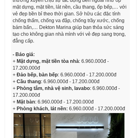
thường xuyên chịu sự tác động bên ngoài như ốp
mặt dựng, mặt tiền, lát nền, cầu thang, ốp bếp,… với
vẻ đẹp bền bỉ theo thời gian. Sở hữu các đặc tính
chống thấm, chống va đập, chống trầy xước, chống
bám bẩn,… Dekton Marina giúp bạn thỏa sức sáng
tạo cho không gian nhà mình với vẻ đẹp sang trọng,
đẳng cấp.
- Báo giá:
+
Mặt dựng, mặt tiền tòa nhà
:
6.960.000đ -
17.200.000đ
+
Đảo bếp, bàn bếp
: 6.960.000đ - 17.200.000đ
+
Cầu thang
: 6.960.000đ - 17.200.000đ
+
Phòng tắm, nhà vệ sinh, lavabo
: 6.960.000đ -
17.200.000đ
+
Mặt bàn
: 6.960.000đ - 17.200.000đ
+
Phòng khách, lát nền:
6.960.000đ - 17.200.000đ