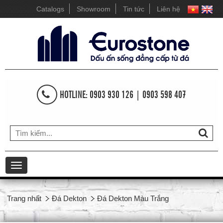
Catalogs
Showroom
Tin tức
Liên hệ
HOTLINE: 0903 930 126 | 0903 598 407
Toggle
navigation
Trang nhất
Đá Dekton
Đá Dekton Màu Trắng