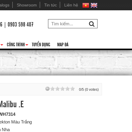
alogs
Showroom
Tin tức
Liên hệ
26 | 0903 598 407
CÔNG TRÌNH
TUYỂN DỤNG
MAP ĐÁ
+
+
0/5 (0 votes)
alibu .E
WH7314
Dekton Màu Trắng
n Nha