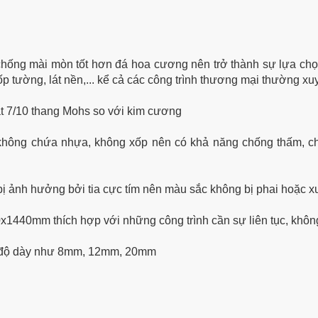
hống mài mòn tốt hơn đá hoa cương nên trở thành sự lựa chọn
ốp tường, lát nền,... kể cả các công trình thương mại thường x
ạt 7/10 thang Mohs so với kim cương
 không chứa nhựa, không xốp nên có khả năng chống thấm, 
bị ảnh hưởng bởi tia cực tím nên màu sắc không bị phai hoặc x
x1440mm thích hợp với những công trình cần sự liên tục, khôn
u độ dày như 8mm, 12mm, 20mm