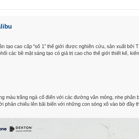
libu
ân tạo cao cấp “số 1” thế giới được nghiên cứu, sản xuất bởi
ối các bề mặt sáng tạo có giá trị cao cho thế giới thiết kế, kiế
g màu trắng ngà cổ điển với các đường vân mỏng, nhẹ phân bổ 
i phản chiếu lên bãi biển với những con sóng xô vào bờ đầy th