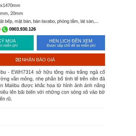
70x1470mm
12mm, 20mm
 bếp, mặt bàn, bàn lavabo, phòng tắm, lát sàn,...
ệ
0903.930.126
KÝ MUA
HẸN LỊCH ĐẾN XEM
n miễn phí
Được sắp chỗ để xe miễn phí
NHẬN BÁO GIÁ
ibu - EWH7314 sở hữu tông màu trắng ngà cổ
ường vân mỏng, nhẹ phân bổ tinh tế trên nền đá
on Malibu được khắc họa từ hình ảnh ánh nắng
hiếu lên bãi biển với những con sóng xô vào bờ
yến rũ.