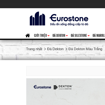
GIỚI THIỆU
ĐÁ DEKTON
ĐÁ SILESTONE
ĐÁ MARBL
+
+
+
Trang nhất
Đá Dekton
Đá Dekton Màu Trắng