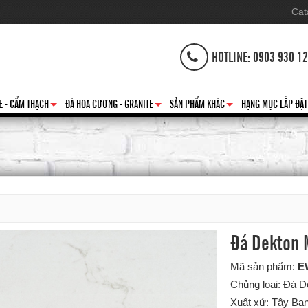
Cat
HOTLINE: 0903 930 1
E - CẨM THẠCH
ĐÁ HOA CƯƠNG - GRANITE
SẢN PHẨM KHÁC
HẠNG MỤC LẮP ĐẶT
+
+
+
Đá Dekton M
Mã sản phẩm:
E
Chủng loại: Đá 
Xuất xứ: Tây Ba