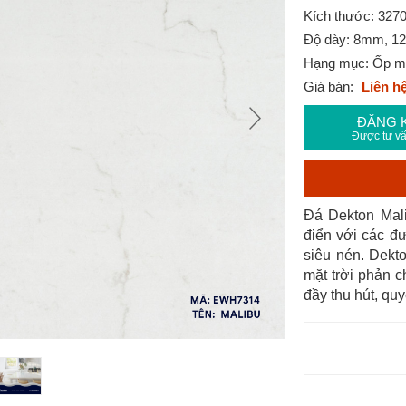
Kích thước: 32
Độ dày: 8mm, 
Hạng mục: Ốp mặt
Giá bán:
Liên h
ĐĂNG 
Được tư vấ
Đá Dekton Mal
điển với các đ
siêu nén. Dekt
mặt trời phản c
đầy thu hút, qu