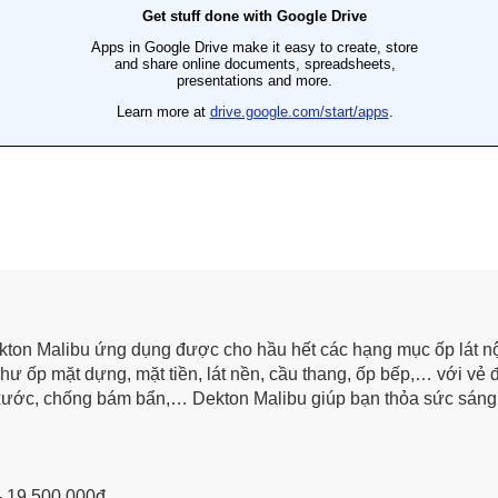
kton Malibu ứng dụng được cho hầu hết các hạng mục ốp lát nội
ư ốp mặt dựng, mặt tiền, lát nền, cầu thang, ốp bếp,… với vẻ 
 xước, chống bám bẩn,… Dekton Malibu giúp bạn thỏa sức sáng
- 19.500.000đ