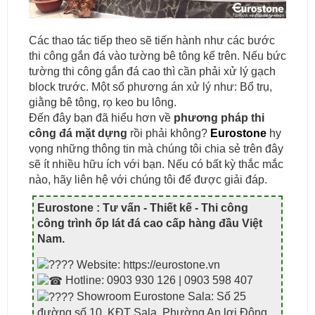
Các thao tác tiếp theo sẽ tiến hành như các bước
thi công gắn đá vào tường bê tông kể trên. Nếu bức
tường thi công gắn đá cao thì cần phải xử lý gạch
block trước. Một số phương án xử lý như: Bổ trụ,
giằng bê tông, rọ keo bu lông.
Đến đây bạn đã hiểu hơn về
phương pháp thi
công đá mặt dựng
rồi phải không?
Eurostone
hy
vọng những thông tin mà chúng tôi chia sẻ trên đây
sẽ ít nhiều hữu ích với bạn. Nếu có bất kỳ thắc mắc
nào, hãy liên hệ với chúng tôi để được giải đáp.
Eurostone : Tư vấn - Thiết kế - Thi công
công trình ốp lát đá cao cấp hàng đầu Việt
Nam
.
Website: https://eurostone.vn
Hotline: 0903 930 126 | 0903 598 407
Showroom Eurostone Sala: Số 25
đường số 10, KĐT Sala, Phường An lợi Đông,