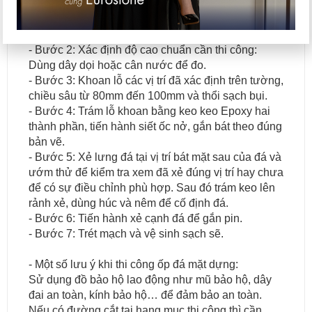
theo trình tự các bước như sau:
- Bước 1: Xác định tim trục: Việc xác định này dựa
trên bản vẽ thi công đã được phê duyệt trước đó.
- Bước 2: Xác định độ cao chuẩn cần thi công:
Dùng dây dọi hoặc cân nước để đo.
- Bước 3: Khoan lỗ các vị trí đã xác định trên tường,
chiều sâu từ 80mm đến 100mm và thổi sạch bụi.
- Bước 4: Trám lỗ khoan bằng keo keo Epoxy hai
thành phần, tiến hành siết ốc nở, gắn bát theo đúng
bản vẽ.
- Bước 5: Xẻ lưng đá tại vị trí bát mặt sau của đá và
ướm thử để kiểm tra xem đã xẻ đúng vị trí hay chưa
để có sự điều chỉnh phù hợp. Sau đó trám keo lên
rảnh xẻ, dùng húc và nêm để cố định đá.
- Bước 6: Tiến hành xẻ cạnh đá để gắn pin.
- Bước 7: Trét mạch và vệ sinh sạch sẽ.
- Một số lưu ý khi thi công ốp đá mặt dựng:
Sử dụng đồ bảo hộ lao động như mũ bảo hộ, dây
đai an toàn, kính bảo hộ… để đảm bảo an toàn.
Nếu có đường cắt tại hạng mục thi công thì cần