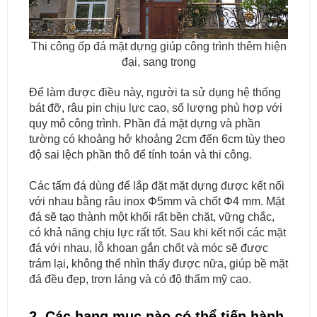
Thi công ốp đá mặt dựng giúp công trình thêm hiện
đại, sang trọng
Để làm được điều này, người ta sử dụng hệ thống
bát đỡ, râu pin chịu lực cao, số lượng phù hợp với
quy mô công trình. Phần đá mặt dựng và phần
tường có khoảng hở khoảng 2cm đến 6cm tùy theo
độ sai lệch phần thô để tính toán và thi công.
Các tấm đá dùng để lắp đặt mặt dựng được kết nối
với nhau bằng râu inox Φ5mm và chốt Φ4 mm. Mặt
đá sẽ tạo thành một khối rất bền chặt, vững chắc,
có khả năng chịu lực rất tốt. Sau khi kết nối các mặt
đá với nhau, lỗ khoan gắn chốt và móc sẽ được
trám lại, không thể nhìn thấy được nữa, giúp bề mặt
đá đều đẹp, trơn láng và có độ thẩm mỹ cao.
2. Các hạng mục nào có thể tiến hành