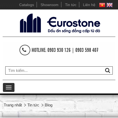
Catalogs
Showroom
Tin tức
Liên hệ
HOTLINE: 0903 930 126 | 0903 598 407
Toggle
navigation
Trang nhất
Tin tức
Blog