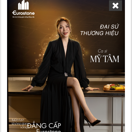
cụ
Việc thi công ốp đá mặt dựng thường được tiến
hành trên cao. Do đó, các dụng cụ thi công cần
được chuẩn bị kỹ càng và đầy đủ, nếu không sẽ
gây mất thời gian và an toàn vì phải leo lên leo
xuống.
Các dụng cụ cần chuẩn bị gồm:
- Dụng cụ định vị đứng: Các đơn vị thi công thường
dùng dây dọi hoặc máy kinh vĩ. Dây dọi cần đáp
ứng về chiều dài và sức căng, quả dọi làm từ kim
loại có đầu nhọn để hạn chế tối đa sai số.
- Dụng cụ định vị ngang: Có thể dùng máy thủy
bình, máy laser hoặc ống cân thủy.
Các dụng cụ khác như máy khoan, máy cắt tay, búa
cao su, húc, thước…
4.4 Quá trình thi công
Quá trình thi công ốp đá mặt dựng cần tiến hành