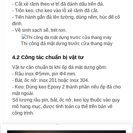
- Cắt xẻ rãnh theo vị trí đã đánh dấu trên đá.
- Trộn keo, cho keo vào lỗ xẻ rãnh đã cắt.
- Tiến hành gắn đá lên tường, dùng nêm, húc để cố
định.
- Vệ sinh sạch sẽ, trét ron.
Thi công đá mặt dựng trước cửa thang máy
4.2 Công tác chuẩn bị vật tư
Vật tư cần chuẩn bị khi ốp đá mặt dựng gồm:
- Râu inox Φ5mm, pin Φ4 mm.
- Bát, ốc nở: inox 201 hoặc inox 304.
- Keo: Dùng keo Epoxy 2 thành phần nếu ốp đá cho
mặt ngoài.
Số lượng râu pin, bát, ốc nở, keo tùy thuộc vào quy
mô hạng mục, được tính toán cụ thể trên bản vẽ
công trình.
4.3 Công tác chuẩn bị nhân lực và dụng