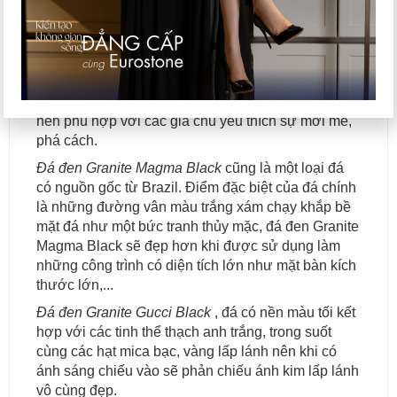
Đá đen Granite Purple Dunes
được khai thác từ
các mỏ đá ở Brazil, màu sắc của đá rất ấn tượng
khi có sự kết hợp của gam màu nóng và gam màu
lạnh với màu chủ đạo là đen kết hợp với màu vàng
, kem tím nhạt. Từ màu sắc đến vân đá Granite
Purple Dunes đều gợi lên sự mạnh mẽ phá cách
nên phù hợp với các gia chủ yêu thích sự mới mẻ,
phá cách.
Đá đen Granite Magma Black
cũng là một loại đá
có nguồn gốc từ Brazil. Điểm đặc biệt của đá chính
là những đường vân màu trắng xám chạy khắp bề
mặt đá như một bức tranh thủy mặc, đá đen Granite
Magma Black sẽ đẹp hơn khi được sử dụng làm
những công trình có diện tích lớn như mặt bàn kích
thước lớn,...
Đá đen Granite Gucci Black
, đá có nền màu tối kết
hợp với các tinh thể thạch anh trắng, trong suốt
cùng các hạt mica bạc, vàng lấp lánh nên khi có
ánh sáng chiếu vào sẽ phản chiếu ánh kim lấp lánh
vô cùng đẹp.