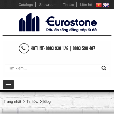
Catalogs
Showroom
Tin tức
Liên hệ
HOTLINE: 0903 930 126 | 0903 598 407
Toggle
navigation
Trang nhất
Tin tức
Blog