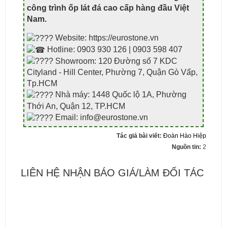
công trình ốp lát đá cao cấp hàng đầu Việt
Nam
.
Website: https://eurostone.vn
Hotline: 0903 930 126 | 0903 598 407
Showroom: 120 Đường số 7 KDC
Cityland - Hill Center, Phường 7, Quận Gò Vấp,
Tp.HCM
Nhà máy: 1448 Quốc lộ 1A, Phường
Thới An, Quận 12, TP.HCM
Email: info@eurostone.vn
Tác giả bài viết:
Đoàn Hào Hiệp
Nguồn tin:
2
LIÊN HỆ NHẬN BÁO GIÁ/LÀM ĐỐI TÁC