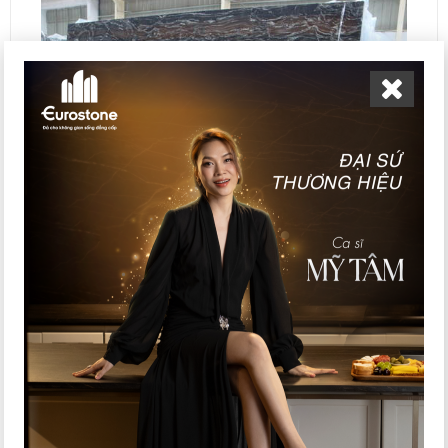
6. Một số mẫu đá đen đẹp
Đá đen rất đa dạng về chủng loại và xuất xứ nên
khách hàng có thể thoải mái lựa chọn cho công
trình của gia đình mình. Và hiện tại ở Eurostone có
đến mười lăm loại đá đen từ trong nước đến nhập
khẩu cho khách hàng thoải mái lựa chọn: