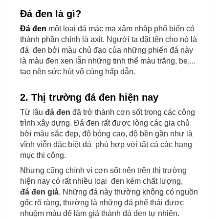
Đá đen là gì?
Đá đen
một loại đá mác ma xâm nhập phổ biến có
thành phần chính là axit. Người ta đặt tên cho nó là
đá đen bởi màu chủ đạo của những phiến đá này
là màu đen xen lẫn những tinh thể màu trắng, be,...
tạo nên sức hút vô cùng hấp dẫn.
2. Thị trường đá đen hiện nay
Từ lâu
đá đen
đã trở thành cơn sốt trong các công
trình xây dựng. Đá đen rất được lòng các gia chủ
bởi màu sắc đẹp, độ bóng cao, độ bền gần như là
vĩnh viễn đặc biệt đá phù hợp với tất cả các hạng
mục thi công.
Nhưng cũng chính vì cơn sốt nên trên thị trường
hiện nay có rất nhiều loại đen kém chất lượng,
đá đen giả
. Những đá này thường không có nguồn
gốc rõ ràng, thường là những đá phế thải được
nhuộm màu để làm giả thành đá đen tự nhiên.