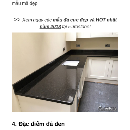
mẫu mã đẹp.
>>
Xem ngay các
mẫu đá cực đẹp và HOT nhất
năm 2018
tại Eurostone!
4. Đặc điểm đá đen