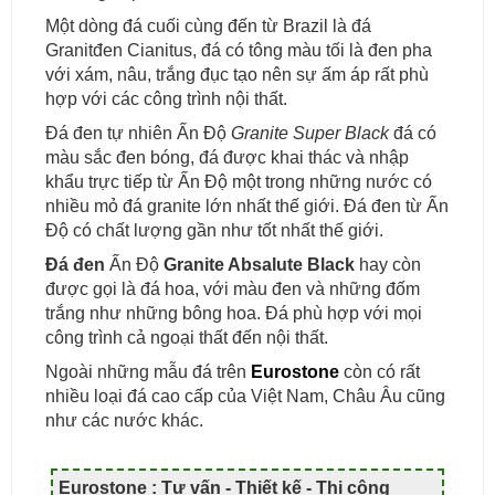
Một dòng đá cuối cùng đến từ Brazil là đá
Granitđen Cianitus, đá có tông màu tối là đen pha
với xám, nâu, trắng đục tạo nên sự ấm áp rất phù
hợp với các công trình nội thất.
Đá đen tự nhiên Ấn Độ
Granite Super Black
đá có
màu sắc đen bóng, đá được khai thác và nhập
khẩu trực tiếp từ Ấn Độ một trong những nước có
nhiều mỏ đá granite lớn nhất thế giới. Đá đen từ Ấn
Độ có chất lượng gần như tốt nhất thế giới.
Đá đen
Ấn Độ
Granite Absalute Black
hay còn
được gọi là đá hoa, với màu đen và những đốm
trắng như những bông hoa. Đá phù hợp với mọi
công trình cả ngoại thất đến nội thất.
Ngoài những mẫu đá trên
Eurostone
còn có rất
nhiều loại đá cao cấp của Việt Nam, Châu Âu cũng
như các nước khác.
Eurostone : Tư vấn - Thiết kế - Thi công