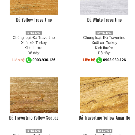
Đá Yellow Travertine
Đá White Travertine
EYE14003
EWH14001
Chủng loại: Đá Travertine
Chủng loại: Đá Travertine
Xuất xứ: Turkey
Xuất xứ: Turkey
Kích thước:
Kích thước:
Độ dày:
Độ dày:
Liên hệ
0903.930.126
Liên hệ
0903.930.126
Đá Travertino Yellow Scapas
Đá Travertino Yellow Amarillo
EYE14001
EYE14004