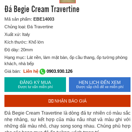
Đá Begie Cream Travertine
Mã sản phẩm:
EBE14003
Chủng loại: Đá Travertine
Xuất xứ: Italy
Kích thước: Khổ lớn
Độ dày: 20mm
Hạng mục: Lát nền, làm mặt bàn, ốp cầu thang, ốp tường phòng
khách, nhà bếp
Giá bán:
Liên hệ
0903.930.126
ĐĂNG KÝ MUA
HẸN LỊCH ĐẾN XEM
Được tư vấn miễn phí
Được sắp chỗ để xe miễn phí
NHẬN BÁO GIÁ
Đá Begie Cream Travertine là dòng đá tự nhiên có màu sắc
nhẹ nhàng, sự kết hợp của màu nâu nhạt và màu ghi với
những dải màu nhỏ, chạy song song nhau. Chúng phù hợp