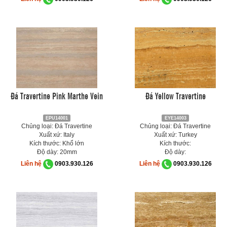
Đá Travertine Pink Marthe Vein
Đá Yellow Travertine
EPU14001
EYE14003
Chủng loại: Đá Travertine
Chủng loại: Đá Travertine
Xuất xứ: Italy
Xuất xứ: Turkey
Kích thước: Khổ lớn
Kích thước:
Độ dày: 20mm
Độ dày:
Liên hệ
0903.930.126
Liên hệ
0903.930.126