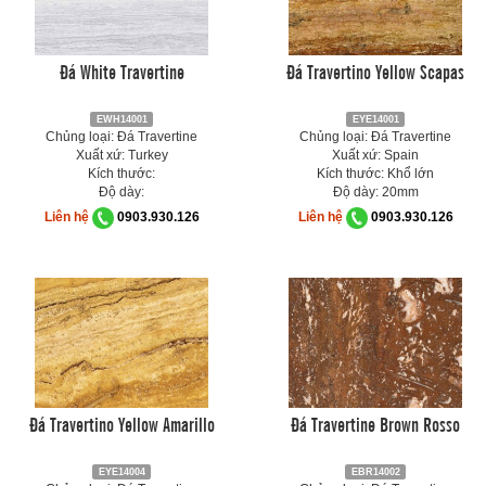
Đá White Travertine
Đá Travertino Yellow Scapas
EWH14001
EYE14001
Chủng loại: Đá Travertine
Chủng loại: Đá Travertine
Xuất xứ: Turkey
Xuất xứ: Spain
Kích thước:
Kích thước: Khổ lớn
Độ dày:
Độ dày: 20mm
Liên hệ
0903.930.126
Liên hệ
0903.930.126
Đá Travertino Yellow Amarillo
Đá Travertine Brown Rosso
EYE14004
EBR14002