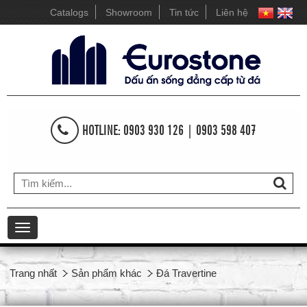
Catalogs
Showroom
Tin tức
Liên hệ
HOTLINE: 0903 930 126 | 0903 598 407
Toggle
navigation
Trang nhất
Sản phẩm khác
Đá Travertine