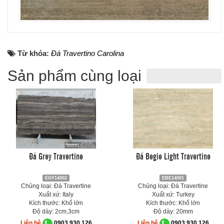
Từ khóa:
Đá Travertino Carolina
Sản phẩm cùng loại
Đá Grey Travertine
Đá Begie Light Travertine
EGY14002
EBE14001
Chủng loại: Đá Travertine
Chủng loại: Đá Travertine
Xuất xứ: Italy
Xuất xứ: Turkey
Kích thước: Khổ lớn
Kích thước: Khổ lớn
Độ dày: 2cm,3cm
Độ dày: 20mm
Liên hệ
0903.930.126
Liên hệ
0903.930.126