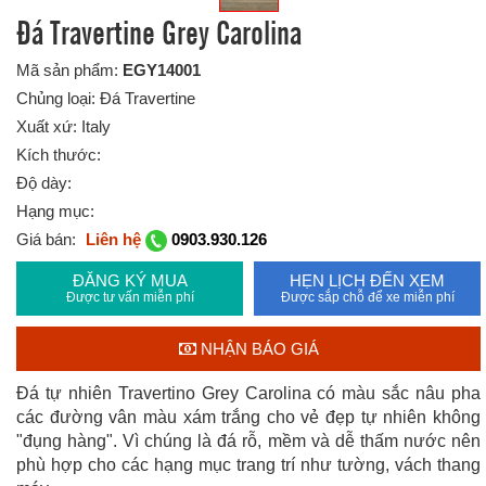
Đá Travertine Grey Carolina
Mã sản phẩm:
EGY14001
Chủng loại: Đá Travertine
Xuất xứ: Italy
Kích thước:
Độ dày:
Hạng mục:
Giá bán:
Liên hệ
0903.930.126
ĐĂNG KÝ MUA
HẸN LỊCH ĐẾN XEM
Được tư vấn miễn phí
Được sắp chỗ để xe miễn phí
NHẬN BÁO GIÁ
Đá tự nhiên Travertino Grey Carolina có màu sắc nâu pha
các đường vân màu xám trắng cho vẻ đẹp tự nhiên không
"đụng hàng". Vì chúng là đá rỗ, mềm và dễ thấm nước nên
phù hợp cho các hạng mục trang trí như tường, vách thang