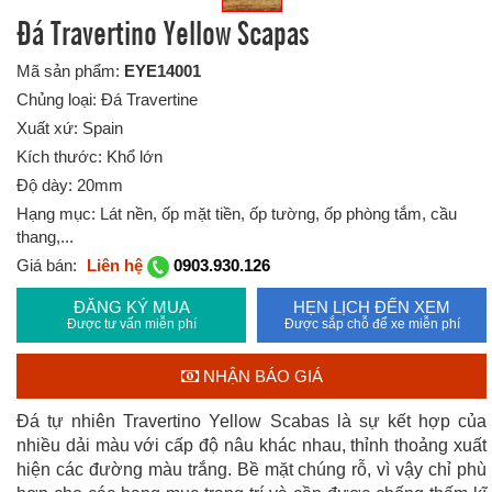
Đá Travertino Yellow Scapas
Mã sản phẩm:
EYE14001
Chủng loại: Đá Travertine
Xuất xứ: Spain
Kích thước: Khổ lớn
Độ dày: 20mm
Hạng mục: Lát nền, ốp mặt tiền, ốp tường, ốp phòng tắm, cầu
thang,...
Giá bán:
Liên hệ
0903.930.126
ĐĂNG KÝ MUA
HẸN LỊCH ĐẾN XEM
Được tư vấn miễn phí
Được sắp chỗ để xe miễn phí
NHẬN BÁO GIÁ
Đá tự nhiên Travertino Yellow Scabas là sự kết hợp của
nhiều dải màu với cấp độ nâu khác nhau, thỉnh thoảng xuất
hiện các đường màu trắng. Bề mặt chúng rỗ, vì vậy chỉ phù