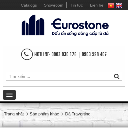
Catalogs
Showroom
Tin tức
Liên hệ
HOTLINE: 0903 930 126 | 0903 598 407
Toggle
navigation
Trang nhất
Sản phẩm khác
Đá Travertine