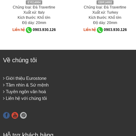
EYE14004
EBR14002
Chủng loại: Đá Travertine
Chủng loại: Đá Travertine
Xuất xứ: Italy
Xuất xứ: Turkey
Kích thước: Khổ lớn
Kích thước: Khổ lớn
Độ dày: 20mm
Độ dày: 20mm
Liên hệ
0903.930.126
Liên hệ
0903.930.126
Về chúng tôi
Giới thiệu Eurostone
Tầm nhìn & Sứ mệnh
Tuyên ngôn văn hoá
Liên hệ với chúng tôi
Hỗ trợ khách hàng