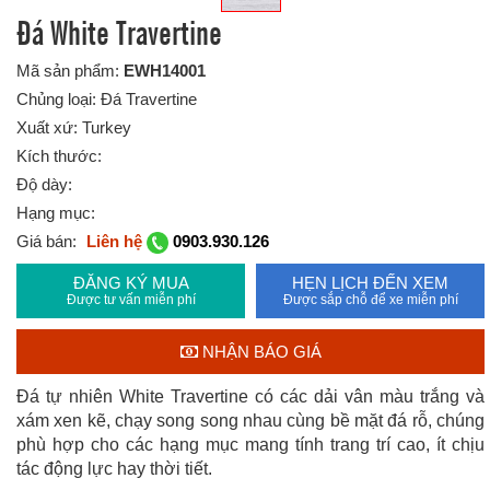
Đá White Travertine
Mã sản phẩm:
EWH14001
Chủng loại: Đá Travertine
Xuất xứ: Turkey
Kích thước:
Độ dày:
Hạng mục:
Giá bán:
Liên hệ
0903.930.126
ĐĂNG KÝ MUA
HẸN LỊCH ĐẾN XEM
Được tư vấn miễn phí
Được sắp chỗ để xe miễn phí
NHẬN BÁO GIÁ
Đá tự nhiên White Travertine có các dải vân màu trắng và
xám xen kẽ, chạy song song nhau cùng bề mặt đá rỗ, chúng
phù hợp cho các hạng mục mang tính trang trí cao, ít chịu
tác động lực hay thời tiết.