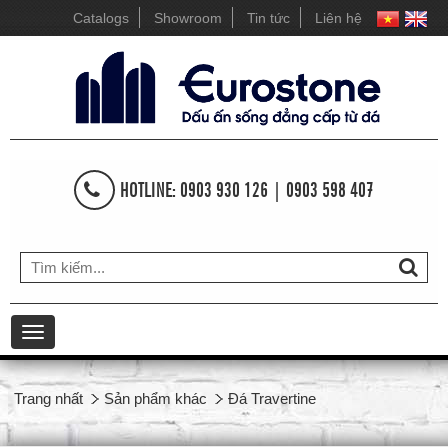
Catalogs
Showroom
Tin tức
Liên hệ
HOTLINE: 0903 930 126 | 0903 598 407
Toggle
navigation
Trang nhất
Sản phẩm khác
Đá Travertine