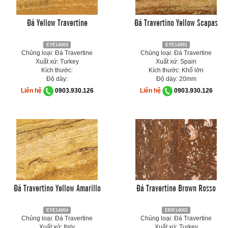
Đá Yellow Travertine
Đá Travertino Yellow Scapas
EYE14003
EYE14001
Chủng loại: Đá Travertine
Chủng loại: Đá Travertine
Xuất xứ: Turkey
Xuất xứ: Spain
Kích thước:
Kích thước: Khổ lớn
Độ dày:
Độ dày: 20mm
Liên hệ
0903.930.126
Liên hệ
0903.930.126
Đá Travertino Yellow Amarillo
Đá Travertine Brown Rosso
EYE14004
EBR14002
Chủng loại: Đá Travertine
Chủng loại: Đá Travertine
Xuất xứ: Italy
Xuất xứ: Turkey