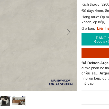
Kích thước: 32
Độ dày: 4mm, 
Hạng mục: Ốp mặt
khách, ốp bếp,…
Giá bán:
Liên h
ĐĂNG 
Được tư vấ
Đá Dekton Arge
được phân bố th
chiều sâu.
Arge
như ốp bếp, ốp tư
mỹ cao.