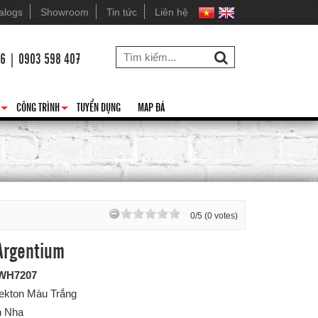
alogs
Showroom
Tin tức
Liên hệ
26 | 0903 598 407
CÔNG TRÌNH
TUYỂN DỤNG
MAP ĐÁ
+
+
0/5 (0 votes)
Argentium
WH7207
Dekton Màu Trắng
n Nha