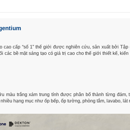
rgentium
o cao cấp “số 1” thế giới được nghiên cứu, sản xuất bởi Tậ
 các bề mặt sáng tạo có giá trị cao cho thế giới thiết kế, kiến
u màu trắng xám trung tính được phân bố thành từng đám, 
iều hạng mục như ốp bếp, ốp tường, phòng tắm, lavabo, lát nền,