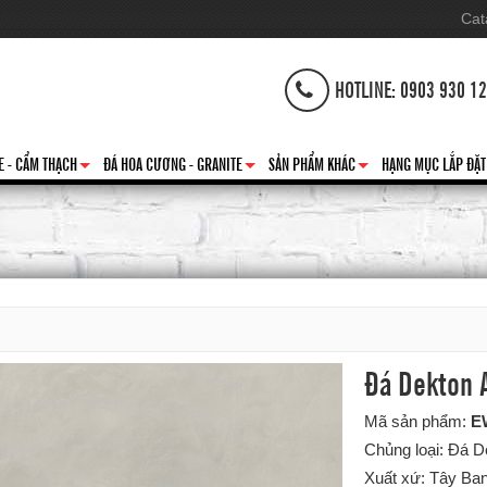
Cat
HOTLINE: 0903 930 1
E - CẨM THẠCH
ĐÁ HOA CƯƠNG - GRANITE
SẢN PHẨM KHÁC
HẠNG MỤC LẮP ĐẶT
+
+
+
Đá Dekton 
Mã sản phẩm:
E
Chủng loại: Đá 
Xuất xứ: Tây Ba