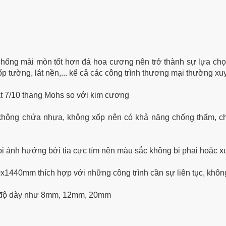
hống mài mòn tốt hơn đá hoa cương nên trở thành sự lựa chọn
ốp tường, lát nền,... kể cả các công trình thương mại thường x
ạt 7/10 thang Mohs so với kim cương
 không chứa nhựa, không xốp nên có khả năng chống thấm, 
bị ảnh hưởng bởi tia cực tím nên màu sắc không bị phai hoặc x
x1440mm thích hợp với những công trình cần sự liên tục, khôn
u độ dày như 8mm, 12mm, 20mm