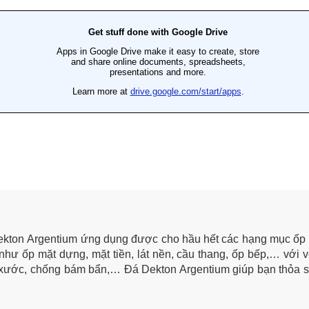
ekton Argentium ứng dụng được cho hầu hết các hạng mục ốp lá
hư ốp mặt dựng, mặt tiền, lát nền, cầu thang, ốp bếp,… với v
y xước, chống bám bẩn,… Đá Dekton Argentium giúp bạn thỏa s