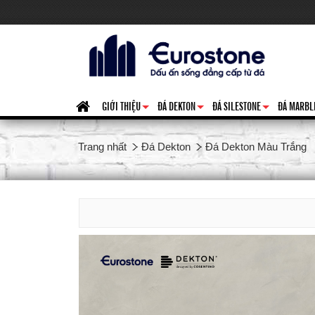
GIỚI THIỆU
ĐÁ DEKTON
ĐÁ SILESTONE
ĐÁ MARBL
+
+
+
Trang nhất
Đá Dekton
Đá Dekton Màu Trắng