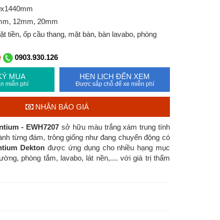
00x1440mm
8mm, 12mm, 20mm
 tiền, ốp cầu thang, mặt bàn, bàn lavabo, phòng
ệ
0903.930.126
KÝ MUA
HẸN LỊCH ĐẾN XEM
n miễn phí
Được sắp chỗ để xe miễn phí
NHẬN BÁO GIÁ
ntium - EWH7207
sở hữu màu trắng xám trung tính
ành từng đám, trông giống như đang chuyển động có
ntium Dekton
được ứng dụng cho nhiều hạng mục
ờng, phòng tắm, lavabo, lát nền,.... với giá trị thẩm