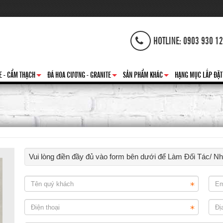
HOTLINE: 0903 930 1
E - CẨM THẠCH
ĐÁ HOA CƯƠNG - GRANITE
SẢN PHẨM KHÁC
HẠNG MỤC LẮP ĐẶT
+
+
+
Vui lòng điền đầy đủ vào form bên dưới để Làm Đối Tác/ N