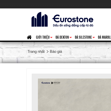
GIỚI THIỆU
ĐÁ DEKTON
ĐÁ SILESTONE
ĐÁ MARBL
+
+
+
Trang nhất
Báo giá