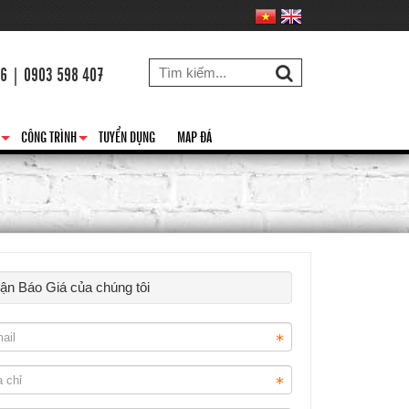
26 | 0903 598 407
CÔNG TRÌNH
TUYỂN DỤNG
MAP ĐÁ
+
+
hận Báo Giá của chúng tôi