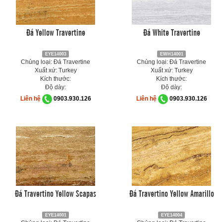
Đá Yellow Travertine
Đá White Travertine
EYE14003
EWH14001
Chủng loại: Đá Travertine
Chủng loại: Đá Travertine
Xuất xứ: Turkey
Xuất xứ: Turkey
Kích thước:
Kích thước:
Độ dày:
Độ dày:
Liên hệ
0903.930.126
Liên hệ
0903.930.126
Đá Travertino Yellow Scapas
Đá Travertino Yellow Amarillo
EYE14001
EYE14004