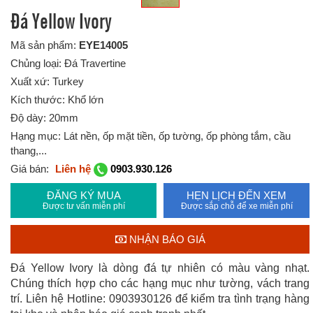
Đá Yellow Ivory
Mã sản phẩm:
EYE14005
Chủng loại: Đá Travertine
Xuất xứ: Turkey
Kích thước: Khổ lớn
Độ dày: 20mm
Hạng mục: Lát nền, ốp mặt tiền, ốp tường, ốp phòng tắm, cầu
thang,...
Giá bán:
Liên hệ
0903.930.126
ĐĂNG KÝ MUA
HẸN LỊCH ĐẾN XEM
Được tư vấn miễn phí
Được sắp chỗ để xe miễn phí
NHẬN BÁO GIÁ
Đá Yellow Ivory là dòng đá tự nhiên có màu vàng nhạt.
Chúng thích hợp cho các hạng mục như tường, vách trang
trí. Liên hệ Hotline: 0903930126 để kiểm tra tình trạng hàng