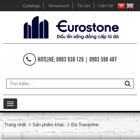
Catalogs
Showroom
Tin tức
Liên hệ
HOTLINE: 0903 930 126 | 0903 598 407
Toggle
navigation
Trang nhất
Sản phẩm khác
Đá Travertine