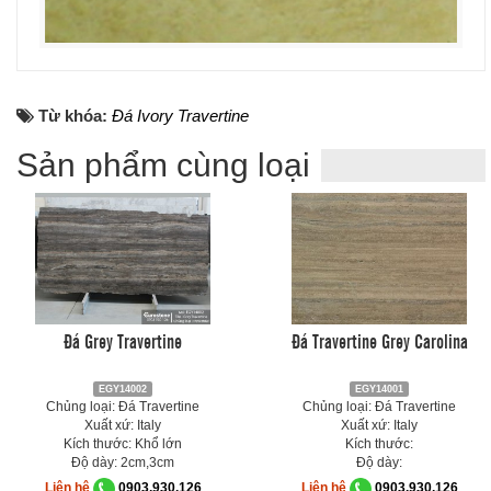
Từ khóa:
Đá Ivory Travertine
Sản phẩm cùng loại
Đá Grey Travertine
Đá Travertine Grey Carolina
EGY14002
EGY14001
Chủng loại: Đá Travertine
Chủng loại: Đá Travertine
Xuất xứ: Italy
Xuất xứ: Italy
Kích thước: Khổ lớn
Kích thước:
Độ dày: 2cm,3cm
Độ dày:
Liên hệ
0903.930.126
Liên hệ
0903.930.126