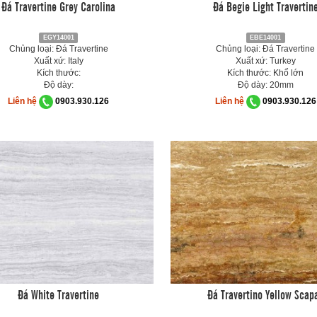
Đá Travertine Grey Carolina
Đá Begie Light Travertin
EGY14001
EBE14001
Chủng loại: Đá Travertine
Chủng loại: Đá Travertine
Xuất xứ: Italy
Xuất xứ: Turkey
Kích thước:
Kích thước: Khổ lớn
Độ dày:
Độ dày: 20mm
Liên hệ
0903.930.126
Liên hệ
0903.930.126
Đá White Travertine
Đá Travertino Yellow Scap