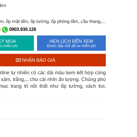
lớn
, ốp mặt tiền, ốp tường, ốp phòng tắm, cầu thang,...
ệ
0903.930.126
KÝ MUA
HẸN LỊCH ĐẾN XEM
n miễn phí
Được sắp chỗ để xe miễn phí
NHẬN BÁO GIÁ
rtine tự nhiên có các dải màu kem kết hợp cùng
xám, trắng,... cho cái nhìn ấn tượng. Chúng phù
ục trang trí nội thất như ốp tường, vách tivi,