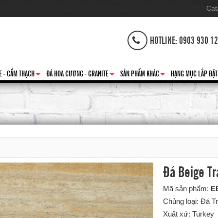
Cat
HOTLINE: 0903 930 1
E - CẨM THẠCH
ĐÁ HOA CƯƠNG - GRANITE
SẢN PHẨM KHÁC
HẠNG MỤC LẮP ĐẶT
+
+
+
Đá Beige Tr
Mã sản phẩm:
E
Chủng loại: Đá Tr
Xuất xứ: Turkey