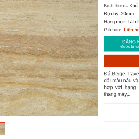
Kích thước: Khổ 
Độ dày: 20mm
Hạng mục: Lát nền
Giá bán:
Liên h
ĐĂNG 
Được tư vấ
Đá Beige Trave
dải màu nâu và 
hợp với hạng m
thang máy,...