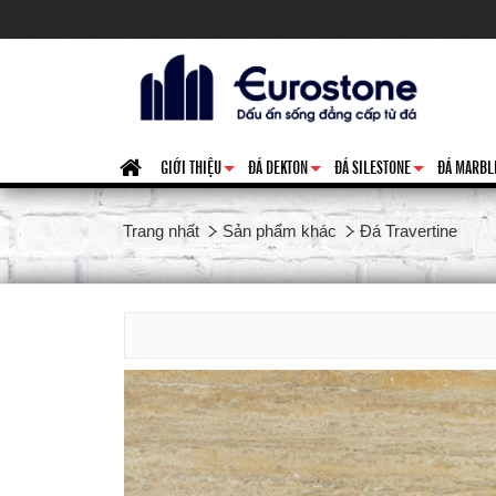
GIỚI THIỆU
ĐÁ DEKTON
ĐÁ SILESTONE
ĐÁ MARBL
+
+
+
Trang nhất
Sản phẩm khác
Đá Travertine