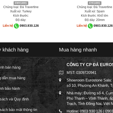
EWH14001
EYE14001
Chủng loại: Đá Travertine
Chủng loại: Đá Travertine
Xuất xứ: Turkey
Xuất xứ: Spain
Kích thước:
Kích thước: Khổ lớn
Độ dày:
Độ dày: 20mm
Liên hệ
0903.930.126
Liên hệ
0903.930.126
ợ khách hàng
Mua hàng nhanh
CÔNG TY CP ĐÁ EURO
ình bán hàng
MST: 0309720941
 dẫn mua hàng
Showroom Eurostone Sala:
số 10, Phường An Khánh, 
nh bảo hành
Nhà máy: Đường số 4, Cụm
Phú Thạnh – Vĩnh Thanh, ấ
sách và Quy định
Trạch, Tỉnh Đồng Nai, Việt
sách bảo mật thông tin
Hotline: 0903 930 126 | 090