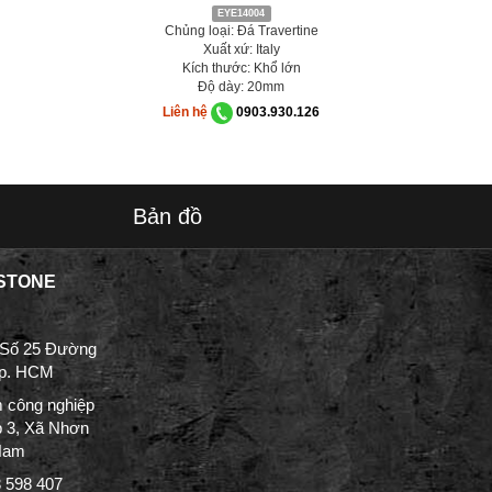
EYE14004
Chủng loại: Đá Travertine
Xuất xứ: Italy
Kích thước: Khổ lớn
Độ dày: 20mm
Liên hệ
0903.930.126
Bản đồ
STONE
 Số 25 Đường
Tp. HCM
 công nghiệp
p 3, Xã Nhơn
 Nam
3 598 407