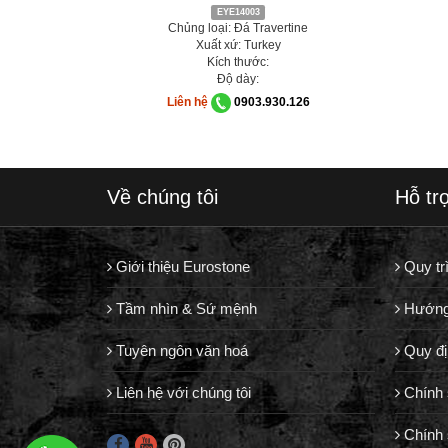
EYE14003
Chủng loại: Đá Travertine
Xuất xứ: Turkey
Kích thước:
Độ dày:
Liên hệ
0903.930.126
Về chúng tôi
Hỗ tr
Giới thiệu Eurostone
Quy tr
Tầm nhìn & Sứ mệnh
Hướng
Tuyên ngôn văn hoá
Quy đị
Liên hệ với chúng tôi
Chính 
Chính 