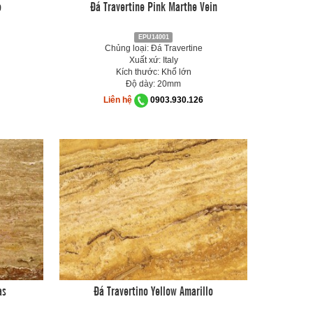
e
Đá Travertine Pink Marthe Vein
EPU14001
Chủng loại: Đá Travertine
Xuất xứ: Italy
Kích thước: Khổ lớn
Độ dày: 20mm
Liên hệ
0903.930.126
as
Đá Travertino Yellow Amarillo