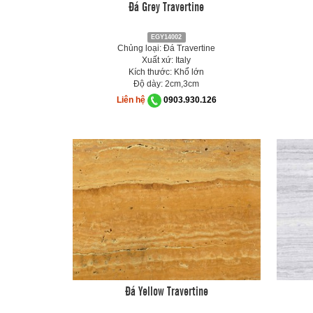
Đá Grey Travertine
EGY14002
Chủng loại: Đá Travertine
Xuất xứ: Italy
Kích thước: Khổ lớn
Độ dày: 2cm,3cm
Liên hệ
0903.930.126
Đá Yellow Travertine