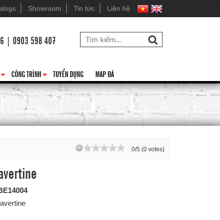
alogs
Showroom
Tin tức
Liên hệ
26 | 0903 598 407
CÔNG TRÌNH
TUYỂN DỤNG
MAP ĐÁ
+
+
0/5 (0 votes)
avertine
BE14004
avertine