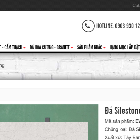
Cat
HOTLINE: 0903 930 1
E - CẨM THẠCH
ĐÁ HOA CƯƠNG - GRANITE
SẢN PHẨM KHÁC
HẠNG MỤC LẮP ĐẶT
+
+
+
ng
Đá Silesto
Mã sản phẩm:
E
Chủng loại: Đá S
Xuất xứ: Tây Ba