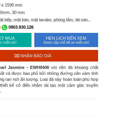
0 x 1590 mm
20mm, 30 mm
 bếp, mặt bàn, mặt lavabo, phòng tắm, lát sàn...
ệ
0903.930.126
KÝ MUA
HẸN LỊCH ĐẾN XEM
n miễn phí
Được sắp chỗ để xe miễn phí
NHẬN BÁO GIÁ
Pearl Jasmine - EWH8406
với nền đá khoáng chất
ắt và
được bao phủ bởi những đường vân xám tinh
ứng rạn nứt ấn tượng.
Loại đá này hoàn toàn phù hợp
thiết kế cổ điển nhằm tái tạo một cảm giác truyền
g.