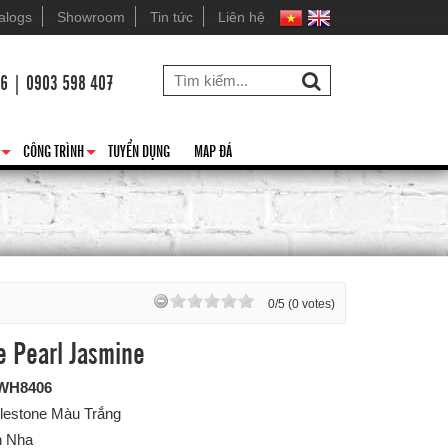
alogs
Showroom
Tin tức
Liên hệ
26 | 0903 598 407
CÔNG TRÌNH
TUYỂN DỤNG
MAP ĐÁ
+
+
0/5 (0 votes)
ne Pearl Jasmine
WH8406
ilestone Màu Trắng
n Nha