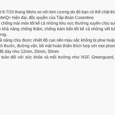
t 6-7/10 thang Mohs so với kim cương do đó bạn có thể chặt thịt
ybriQ+ hiện đại, độc quyền của Tập đoàn Cosentino
g chống mài mòn tốt kể cả những khu vực thường xuyên chịu s
 khả năng chống thấm, chống bám bẩn tốt kể cả những vết bẩn
ờng.
 khả năng chịu được nhiệt độ cao nên màu sắc không bị phai hoặ
h thước, đường vân, bề mặt hoàn thiện thích hợp với mọi phong
u độ dày như 12mm, 20mm, 30mm
n toàn đối với sức khỏe và môi trường như NSF, Greenguard,