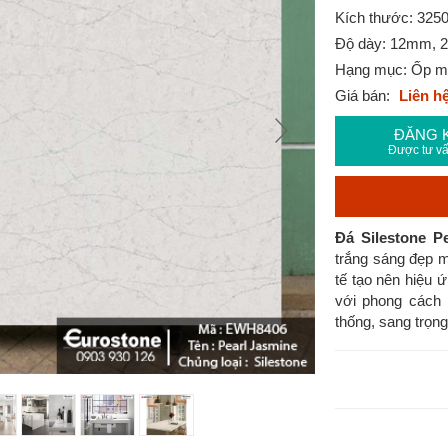
Kích thước: 325
Độ dày: 12mm, 
Hạng mục: Ốp mặt
Giá bán:
Liên h
ĐĂNG 
Được tư vấ
Đá Silestone 
trắng sáng đẹp m
tế tạo nên hiệu 
với phong cách 
thống, sang trọn