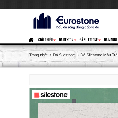
GIỚI THIỆU
ĐÁ DEKTON
ĐÁ SILESTONE
ĐÁ MARBL
+
+
+
Trang nhất
Đá Silestone
Đá Silestone Màu Trắ