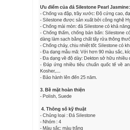
Ưu điểm của đá Silestone Pearl Jasmine​:
- Chống va đập, trầy xước: Độ cứng cao, đạ
- Silestone được sản xuất bởi công nghệ H
- Chống mài mòn: đá Silestone có khả năn
- Chống thấm, chống bán bẩn: Silestone có
dàng làm sạch bằng chất tẩy rửa thông thư
- Chống cháy, chịu nhiệt tốt: Silestone có
- Đa dạng mẫu mã: Với hơn 90 màu sắc, kíc
- Đa dạng về độ dày: Dekton sở hữu nhiề
- Đáp ứng nhiều tiêu chuẩn quốc tế về a
Kosher,....
- Bảo hành lên đến 25 năm.
3. Bề mặt hoàn thiện
- Polish, Suede
4. Thông số kỹ thuật
- Chủng loại : Đá Silestone
- Nhóm : 4
- Màu sắc: màu trắng