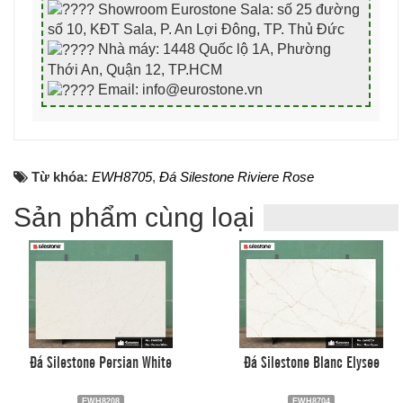
Showroom Eurostone Sala: số 25 đường
số 10, KĐT Sala, P. An Lợi Đông, TP. Thủ Đức
Nhà máy: 1448 Quốc lộ 1A, Phường
Thới An, Quận 12, TP.HCM
Email: info@eurostone.vn
Từ khóa:
EWH8705
,
Đá Silestone Riviere Rose
Sản phẩm cùng loại
Đá Silestone Persian White
Đá Silestone Blanc Elysee
EWH8208
EWH8704