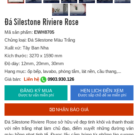
Đá Silestone Riviere Rose
Mã sản phẩm:
EWH8705
Chủng loại: Đá Silestone Màu Trắng
Xuất xứ: Tây Ban Nha
Kích thước: 3270 x 1590 mm
Độ dày: 12mm, 20mm, 30mm
Hạng mục: ốp bếp, lavabo, phòng tắm, lát nền, cầu thang,...
Giá bán:
Liên hệ
0903.930.126
ĐĂNG KÝ MUA
HẸN LỊCH ĐẾN XEM
Được tư vấn miễn phí
Được sắp chỗ để xe miễn phí
NHẬN BÁO GIÁ
Đá Silestone Riviere Rose sở hữu vẻ đẹp tinh khôi và thanh thoát
với nền trắng nhạt làm chủ đạo, điểm xuyết những đường vân
màu hồng nhạt tinh tế. Được lấy cảm hứng từ những làn sương