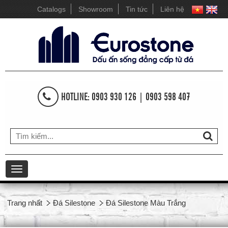
Catalogs
Showroom
Tin tức
Liên hệ
HOTLINE: 0903 930 126 | 0903 598 407
Toggle
navigation
Trang nhất
Đá Silestone
Đá Silestone Màu Trắng