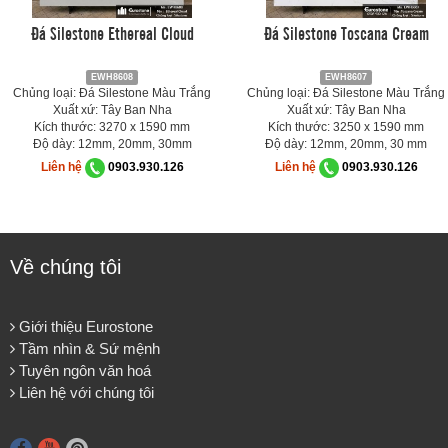
Đá Silestone Ethereal Cloud
Đá Silestone Toscana Cream
EWH8608
EWH8607
Chủng loại: Đá Silestone Màu Trắng
Chủng loại: Đá Silestone Màu Trắng
Xuất xứ: Tây Ban Nha
Xuất xứ: Tây Ban Nha
Kích thước: 3270 x 1590 mm
Kích thước: 3250 x 1590 mm
Độ dày: 12mm, 20mm, 30mm
Độ dày: 12mm, 20mm, 30 mm
Liên hệ
0903.930.126
Liên hệ
0903.930.126
Về chúng tôi
Giới thiệu Eurostone
Tầm nhìn & Sứ mệnh
Tuyên ngôn văn hoá
Liên hệ với chúng tôi