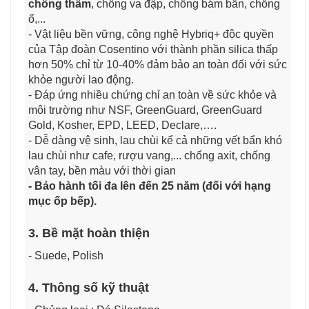
chống thấm
, chống va đập, chống bám bẩn, chống
ố,...
- Vật liệu bền vững, công nghệ Hybriq+ độc quyền
của Tập đoàn Cosentino với thành phần silica thấp
hơn 50% chỉ từ 10-40% đảm bảo an toàn đối với sức
khỏe người lao động.
- Đáp ứng nhiều chứng chỉ an toàn về sức khỏe và
môi trường như NSF, GreenGuard, GreenGuard
Gold, Kosher, EPD, LEED, Declare,….
- Dễ dàng vệ sinh, lau chùi kể cả những vết bẩn khó
lau chùi như cafe, rượu vang,... chống axit, chống
vân tay, bền màu với thời gian
- Bảo hành tối đa lên đến 25 năm (đối với hạng
mục ốp bếp).
3. Bề mặt hoàn thiện
- Suede, Polish
4. Thông số kỹ thuật