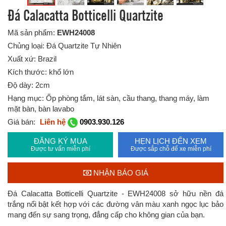
Đá Calacatta Botticelli Quartzite
Mã sản phẩm:
EWH24008
Chủng loại: Đá Quartzite Tự Nhiên
Xuất xứ: Brazil
Kích thước: khổ lớn
Độ dày: 2cm
Hạng mục: Ốp phòng tắm, lát sàn, cầu thang, thang máy, làm
mặt bàn, bàn lavabo
Giá bán:
Liên hệ
0903.930.126
ĐĂNG KÝ MUA
HẸN LỊCH ĐẾN XEM
Được tư vấn miễn phí
Được sắp chỗ để xe miễn phí
NHẬN BÁO GIÁ
Đá Calacatta Botticelli Quartzite - EWH24008 sở hữu nền đá
trắng nổi bật kết hợp với các đường vân màu xanh ngọc lục bảo
mang đến sự sang trọng, đẳng cấp cho không gian của bạn.