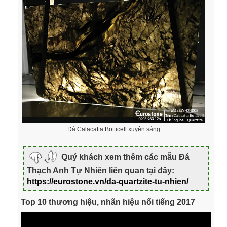
Đá Calacatta Botticell xuyên sáng
Quý khách xem thêm các mẫu Đá
Thạch Anh Tự Nhiên liên quan tại đây:
https://eurostone.vn/da-quartzite-tu-nhien/
Top 10 thương hiệu, nhãn hiệu nổi tiếng 2017