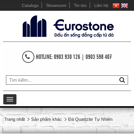
Catalogs
Showroom
Tin tức
Liên hệ
HOTLINE: 0903 930 126 | 0903 598 407
Toggle
navigation
Trang nhất
Sản phẩm khác
Đá Quartzite Tự Nhiên