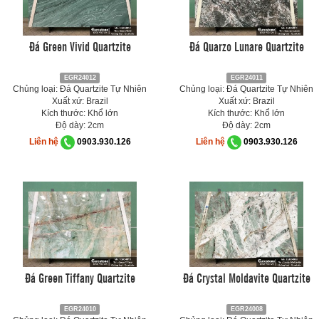
Đá Green Vivid Quartzite
Đá Quarzo Lunare Quartzite
EGR24012
EGR24011
Chủng loại: Đá Quartzite Tự Nhiên
Chủng loại: Đá Quartzite Tự Nhiên
Xuất xứ: Brazil
Xuất xứ: Brazil
Kích thước: Khổ lớn
Kích thước: Khổ lớn
Độ dày: 2cm
Độ dày: 2cm
Liên hệ
0903.930.126
Liên hệ
0903.930.126
Đá Green Tiffany Quartzite
Đá Crystal Moldavite Quartzite
EGR24010
EGR24008