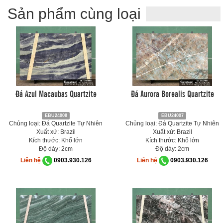
Sản phẩm cùng loại
Đá Azul Macaubas Quartzite
Đá Aurora Borealis Quartzite
EBU24008
EBU24007
Chủng loại: Đá Quartzite Tự Nhiên
Chủng loại: Đá Quartzite Tự Nhiên
Xuất xứ: Brazil
Xuất xứ: Brazil
Kích thước: Khổ lớn
Kích thước: Khổ lớn
Độ dày: 2cm
Độ dày: 2cm
Liên hệ
0903.930.126
Liên hệ
0903.930.126