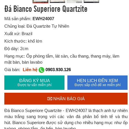
Đá Bianco Superiore Quartzite
Mã sản phẩm:
EWH24007
Chủng loại: Đá Quartzite Tự Nhiên
Xuất xứ: Brazil
Kích thước: khổ lớn
Độ dày: 2cm
Hạng mục: Ốp phòng tắm, lát sàn, cầu thang, thang máy, làm
mặt bàn, bàn lavabo
Giá bán:
Liên hệ
0903.930.126
ĐĂNG KÝ MUA
HẸN LỊCH ĐẾN XEM
Được tư vấn miễn phí
Được sắp chỗ để xe miễn phí
NHẬN BÁO GIÁ
Đá Bianco Superiore Quartzite - EWH24007 là thạch anh tự nhiên
màu trắng sang trọng với các vân đá phân bố tinh tế và thu
hút. Bianco Superiore được sử dụng cho nhiều hạng mục như ốp
tường, phòng tắm, ốp bếp, bàn lavabo,....