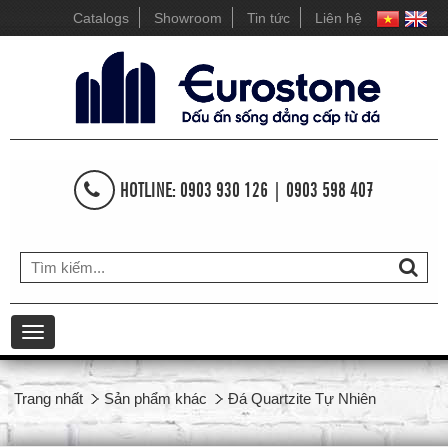
Catalogs
Showroom
Tin tức
Liên hệ
HOTLINE: 0903 930 126 | 0903 598 407
Toggle
navigation
Trang nhất
Sản phẩm khác
Đá Quartzite Tự Nhiên